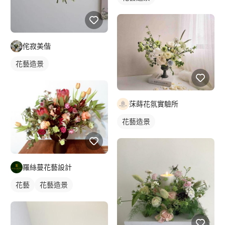
侘寂美偕
花藝造景
莯蒔花氛實驗所
花藝造景
羅絲蔓花藝設計
花藝
花藝造景