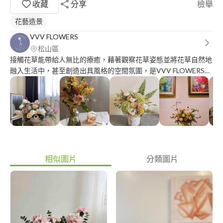
收藏
分享
檢舉
花藝造景
VVV FLOWERS
松山區
接觸花草能帶給人無比的療癒，藉著觀察花草姿態並將花草自然地
融入生活中，甚至創造出具風格的空間氛圍，是VVV FLOWERS的
初衷。 主理人Diane 接受許多花藝課訓練，及完成AAFF法式花藝
Niveau I 課程後，決定辭去外商公司的工作，專心發展自己最有熱
忱的花藝事業，並且結合之前精品業及零售業的工作經驗，提供商
品及視覺設計上的建議。 目前提供的服務包含週花服務，空間花
藝佈置，小班制花藝教學。
相似圖片
分類圖片