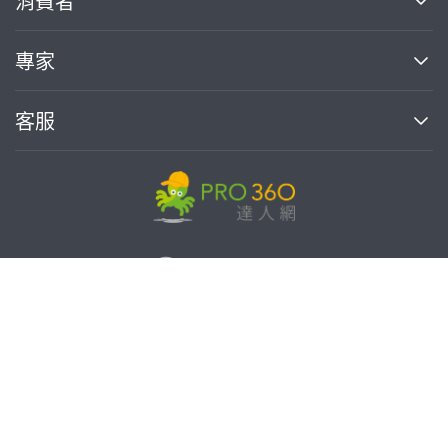
消費者
找專家(0)
買服務(0)
媒體報導
買服務
專家
部落格
如何使用PRO360
加入我們
案件中心
客服
熱門服務
投資人關係
成為專家
所有服務
客服中心
合作提案
如何接案
價格行情
使用條款
聯絡我們
專家指南
專家目錄
信任與保障
推廣服務
在地專家推薦
隱私權政策
免費找專家
卓越專家
達人網科技股份有限公司
關鍵字搜尋
公告
特約專家
統一編號:90378737
專業知識
勞健保專區
問專家
新手攻略