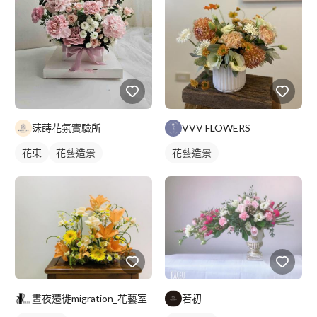
莯蒔花氛實驗所
VVV FLOWERS
花束
花藝造景
花藝造景
晝夜遷徙migration_花藝室
若初