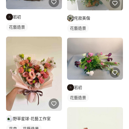
若初
侘寂美偕
花藝造景
花藝造景
若初
花藝造景
野草星球-花藝工作室
花束
花藝造景