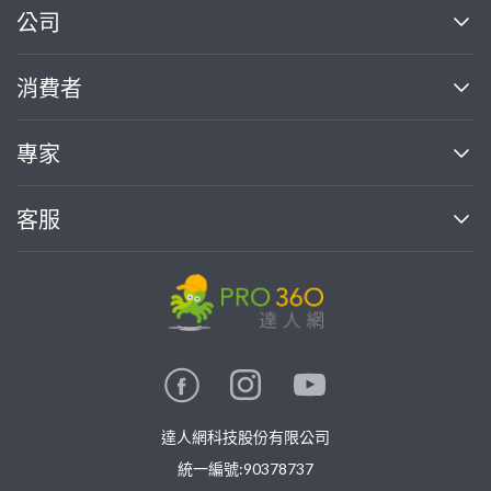
繼續完成
公司
關於我們
消費者
找專家(0)
買服務(0)
媒體報導
買服務
專家
部落格
如何使用PRO360
加入我們
案件中心
客服
熱門服務
投資人關係
成為專家
所有服務
客服中心
合作提案
如何接案
價格行情
使用條款
聯絡我們
專家指南
專家目錄
信任與保障
推廣服務
在地專家推薦
隱私權政策
卓越專家
達人網科技股份有限公司
關鍵字搜尋
公告
特約專家
統一編號:90378737