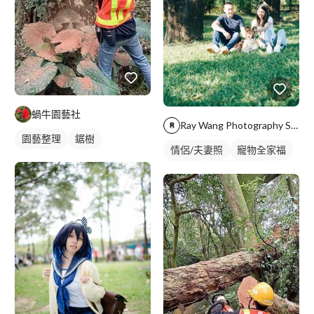
蝸牛園藝社
Ray Wang Photography Studio
園藝整理
鋸樹
情侶/夫妻照
寵物全家福
情侶照
情侶藝術照
外拍