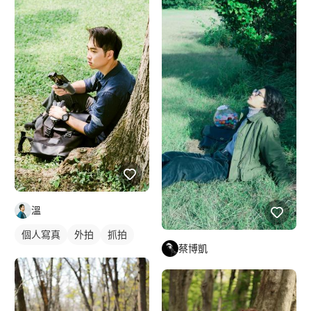
溫
個人寫真
外拍
抓拍
蔡博凱