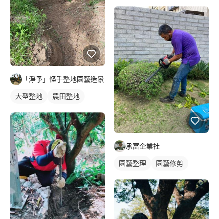
實景藝術照
藝術照
「淨予」怪手整地園藝造景
大型整地
農田整地
承富企業社
園藝整理
園藝修剪