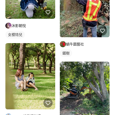
沐影朝悅
女模特兒
蝸牛園藝社
鋸樹