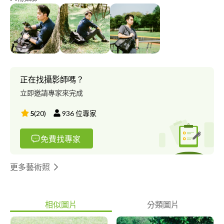
正在找攝影師嗎？
立即邀請專家來完成
5
(
20
)
936
位專家
免費找專家
更多藝術照
相似圖片
分類圖片