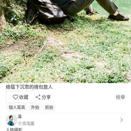
綠蔭下沉思的揹包旅人
收藏
分享
檢舉
個人寫真
外拍
抓拍
溫
北屯區
人物攝影