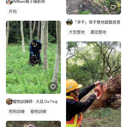
William親子攝影師
外拍
「淨予」怪手整地園藝造景
大型整地
農田整地
寵物訓練師 - 大廷 DaTing
狗狗訓練
寵物訓練