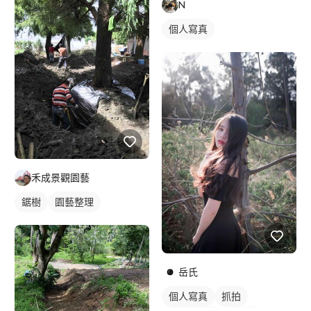
N
個人寫真
禾成景觀園藝
鋸樹
園藝整理
岳氏
個人寫真
抓拍