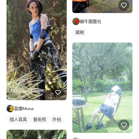
蝸牛園藝社
鋸樹
莫娜Mona
個人寫真
藝術照
外拍