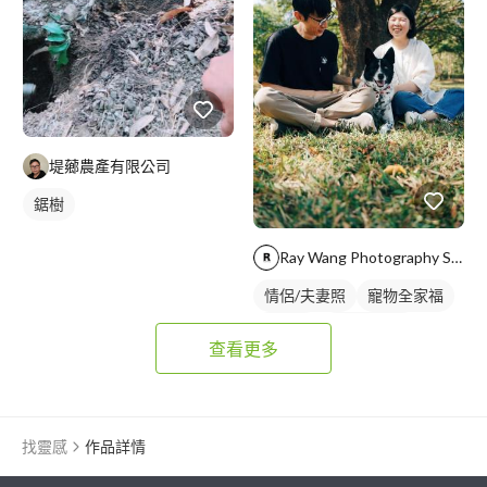
堤薌農產有限公司
鋸樹
Ray Wang Photography Studio
情侶/夫妻照
寵物全家福
情侶照
情侶藝術照
查看更多
外拍
找靈感
作品詳情