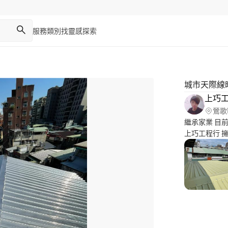
服務類別
找靈感
探索
城市天際線
上巧
鶯歌
繼承家業 目
上巧工程行 擁有20年
修 鋼架新建 採光罩更換 熱誠與客戶溝通協調 討論處理 （責任
保固） 自己
工作只會自己