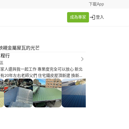
下載App
成為專家
登入
映襯金屬屋瓦的光芒
工程行
區
前家人還與我一起工作 專業度完全可以放心 新北
左右老師父們 住宅鐵皮屋頂新建 換新翻
拿工作絕不會偷料以實際談好的材質去施工 自己拿
做不會交給其他人去施工 現場實際查看報價