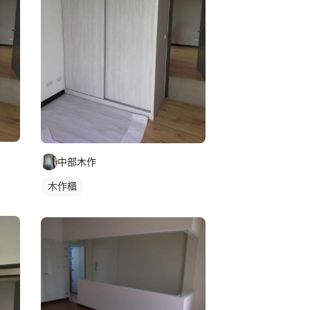
中部木作
木作櫃