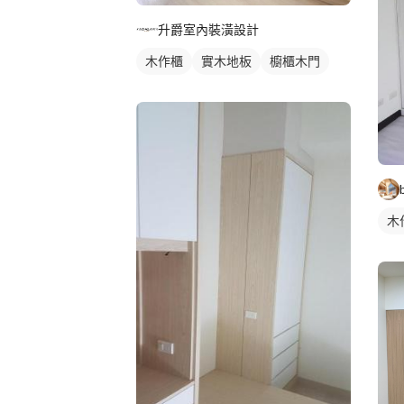
升爵室內裝潢設計
木作櫃
實木地板
櫥櫃木門
木