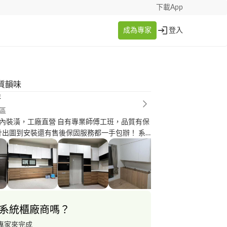
下載App
成為專家
登入
質韻味
特
區
內裝潢，工廠直營 自有專業師傅工班，品質有保
設計出圖到安裝還有售後保固服務都一手包辦！ 系
計與訂製（自有工廠） 目前亦有搭配鐵件及鋁件
歡迎詢問，只要看到訊息一定都會回覆各位。
系統櫃廠商嗎？
專家來完成