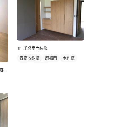
禾盛室內裝修
客廳收納櫃
廚櫃門
木作櫃
衣櫃
櫥櫃木門
HH家居設計/室內設計裝修/代客組裝