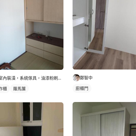
鄭智中
室內裝潢，系統傢具，油漆粉刷，舊屋翻新
廚櫃門
作櫃
羅馬簾