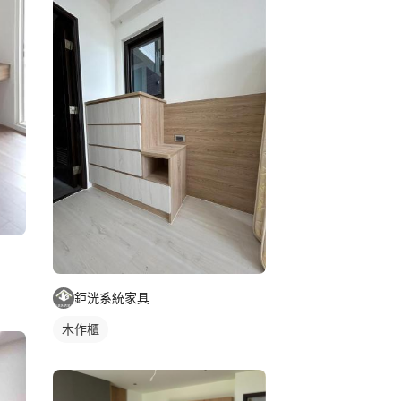
鉅洸系統家具
木作櫃