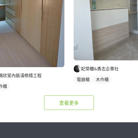
妃常櫃&勇志企業社
鴻欣室內裝潢修繕工程
電器櫃
木作櫃
作櫃
查看更多