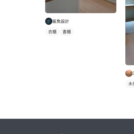
鯊魚設計
衣櫃
書櫃
木
繼續完成