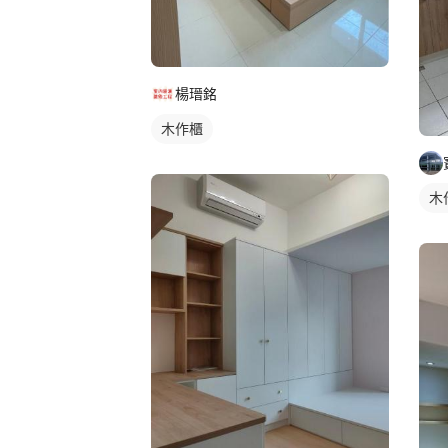
楊瑨銘
木作櫃
木