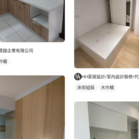
寶鍠企業有限公司
作櫃
床架組裝
木作櫃