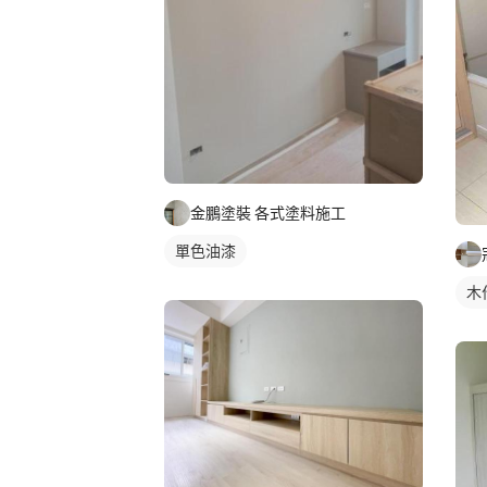
金鵬塗裝 各式塗料施工
單色油漆
木