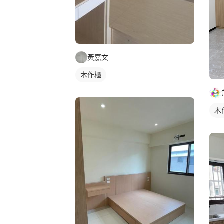
黃嘉文
木作櫃
木