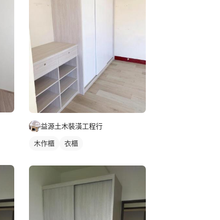
益源土木裝潢工程行
木作櫃
衣櫃