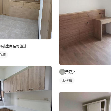
無挑室內裝修設計
作櫃
黃嘉文
木作櫃