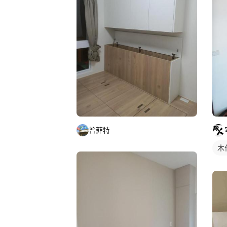
普菲特
木