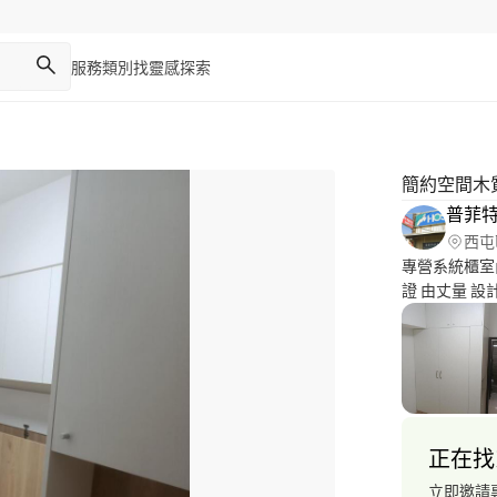
服務類別
找靈感
探索
簡約空間木
普菲
西屯
專營系統櫃室
證 由丈量 
統櫃及廚具設
（自有工廠) 本公司重視的是施工品質與售後服務。 如果有相
關知識不懂也
正在找
立即邀請