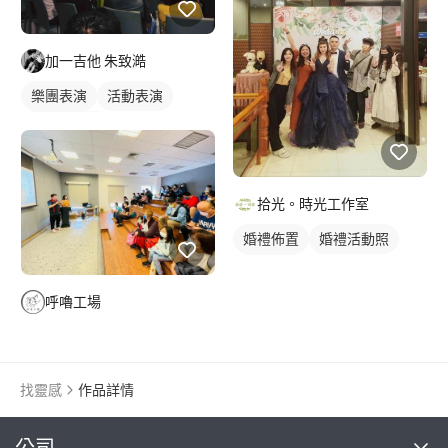
加一吉他 朱致澔
樂團表演
活動表演
木吉他表演
拾光。時光工作室
婚禮佈置
婚禮活動照
背板出租
呼嚕工場
找靈感
作品詳情
繼續完成
公司