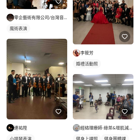
零企藝術有限公司/台灣音樂世紀樂團
魔術表演
李筱芳
婚禮活動照
連祐陞
經絡理療師-綠茶&增肌減脂 雕塑身型
小提琴表演
健身上課照
健身團體課