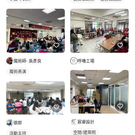
魔術師- 吳彥良
呼嚕工場
魔術表演
宸睿設計
張郎
空間/建築照
活動主持