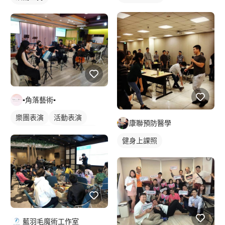
▪角落藝術▪
樂團表演
活動表演
康聯預防醫學
小提琴表演
大提琴表演
健身上課照
藍羽毛魔術工作室