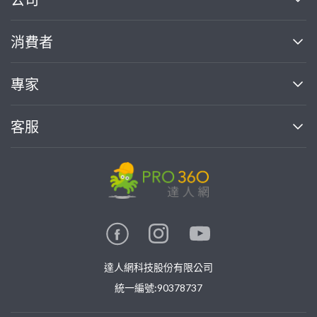
關於我們
消費者
找專家(0)
買服務(0)
媒體報導
買服務
專家
部落格
如何使用PRO360
加入我們
案件中心
客服
熱門服務
投資人關係
成為專家
所有服務
客服中心
合作提案
如何接案
價格行情
使用條款
聯絡我們
專家指南
專家目錄
信任與保障
推廣服務
在地專家推薦
隱私權政策
卓越專家
達人網科技股份有限公司
關鍵字搜尋
公告
特約專家
統一編號:90378737
專業知識
勞健保專區