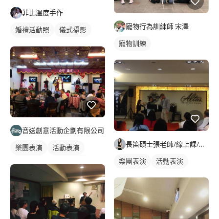
菲比溫度手作
寵物行為訓練師 宋澤
婚禮活動照
儀式攝影
寵物訓練
婚禮情境
音送創意活動企劃有限公司
長笛碩士張老師/線上課/南京三民/江子翠
樂團表演
活動表演
樂團表演
活動表演
歌唱表演
婚禮活動照
婚禮表演