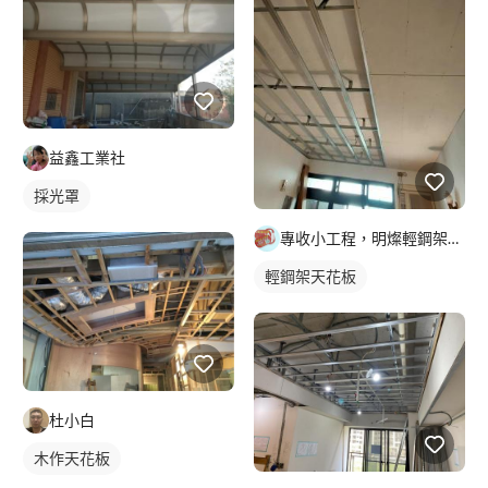
益鑫工業社
採光罩
專收小工程，明燦輕鋼架， 隔間，天花板，維修，開孔，專作小坪
輕鋼架天花板
杜小白
木作天花板