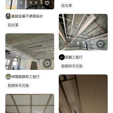
採光罩
鑫鋮金屬不銹鋼設計
採光罩
昱鵬工程行
輕鋼架天花板
坤陽輕鋼架工程行
輕鋼架天花板