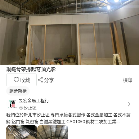
鋼鐵骨架撐起穹頂光影
收藏
分享
檢舉
鋼骨架構
昱宏金屬工程行
汐止區
我們位於新北市汐止區 專門承接各式鐵作 各式金屬加工 各式不鏽
鋼 鋁門窗 氣密窗 白鐵黑鐵加工 CA01050 鋼材二次加工業
CA02990 其他金屬製品製造業 E801020 門窗安裝工程業 另有個人
工作室 曾任職電商美編 大圖輸出美編 現職承接家業偶爾兼職 我的