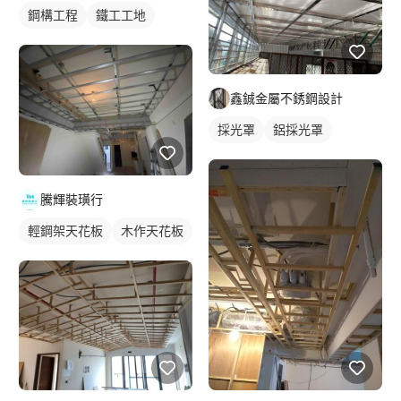
鋼構工程
鐵工工地
鑫鋮金屬不銹鋼設計
採光罩
鋁採光罩
騰輝裝璜行
輕鋼架天花板
木作天花板