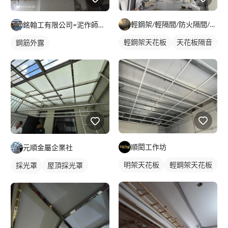
輕鋼架/輕隔間/防火隔間/造型天花/自工價廉
銘翰工有限公司=泥作師傅=磁磚師傅=輕隔間師傅=無障礙新作
輕鋼架天花板
天花板隔音
鋼筋外露
順閎工作坊
元順金屬企業社
明架天花板
輕鋼架天花板
採光罩
屋頂採光罩
鋁採光罩