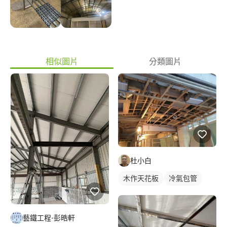
服務： 1.海報/DM/型錄設計 2.Logo/名片設計 3.包裝設計 4.Banner
設計 5.影音剪輯 6.影片上字幕 許耀峰 Dama 賴*********
相似圖片
分類圖片
杜小白
木作天花板
冷氣包管
藝鐵工程-彭晧軒