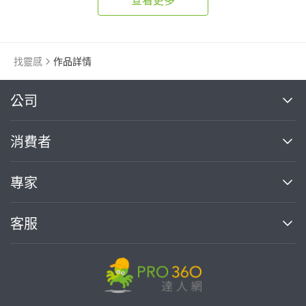
找靈感
作品詳情
繼續完成
公司
關於我們
消費者
找專家(0)
買服務(0)
媒體報導
買服務
專家
部落格
如何使用PRO360
加入我們
案件中心
客服
熱門服務
投資人關係
成為專家
所有服務
客服中心
合作提案
如何接案
價格行情
使用條款
聯絡我們
專家指南