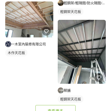
輕鋼架/輕隔間/防火隔間/造型天花/自工價廉
輕鋼架天花板
一木室內裝修有限公司
木作天花板
蔡脯
輕鋼架天花板
查看更多