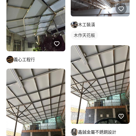
木工裝潢
木作天花板
義心工程行
鑫鋮金屬不銹鋼設計