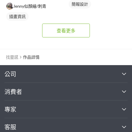
簡報設計
Jenny似顏繪/刺青
插畫資訊
查看更多
找靈感
作品詳情
繼續完成
公司
關於我們
消費者
找專家(0)
買服務(0)
媒體報導
買服務
專家
部落格
如何使用PRO360
加入我們
案件中心
客服
熱門服務