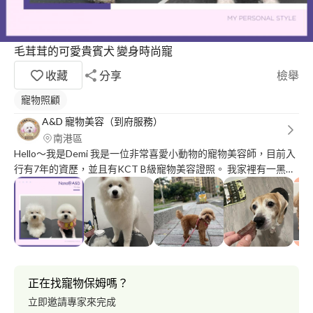
毛茸茸的可愛貴賓犬 變身時尚寵
收藏
分享
檢舉
寵物照顧
A&D 寵物美容（到府服務）
南港區
Hello～我是Demi 我是一位非常喜愛小動物的寵物美容師，目前入
行有7年的資歷，並且有KCT B級寵物美容證照。 我家裡有一黑一
白的兩隻貴賓，是我們家的小寶貝，因為貴賓非常的聰明又親人，
兩隻寶貝每天都跟在我身旁像個小跟班，時不時就跟我撒嬌，每天
看著他們都覺得好療癒，心情一整天都好了起來❤️ 我針對每位寶
貝不同的膚質挑選適合他們洗劑 被我服務過的寶貝都很開心 期待
有機會幫您的小寶貝服務喔～
正在找寵物保姆嗎？
立即邀請專家來完成