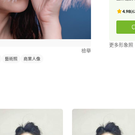
4.98
(
6
更多形象照
檢舉
藝術照
商業人像