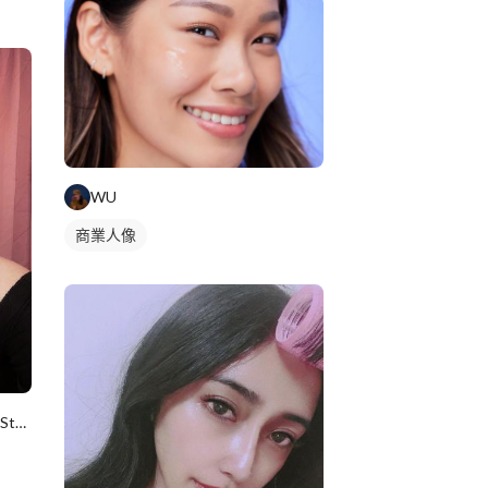
WU
商業人像
新秘婷 婚禮造型ting.WeddingStylist