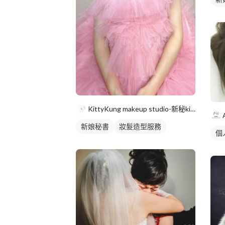
KittyKung makeup studio-新秘kitt
新娘秘書
妝髮造型服務
個