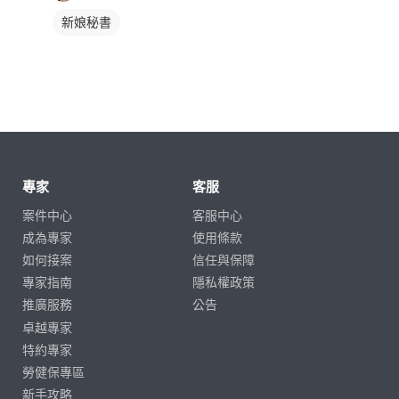
新娘秘書
專家
客服
案件中心
客服中心
成為專家
使用條款
如何接案
信任與保障
專家指南
隱私權政策
推廣服務
公告
卓越專家
特約專家
勞健保專區
新手攻略