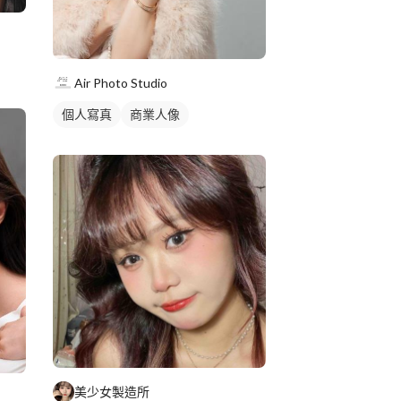
Air Photo Studio
個人寫真
商業人像
美少女製造所