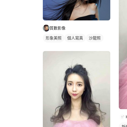
質數影像
形象美照
個人寫真
沙龍照
商業人像
新