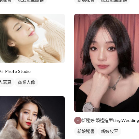
Air Photo Studio
人寫真
商業人像
新娘秘書
新娘妝容