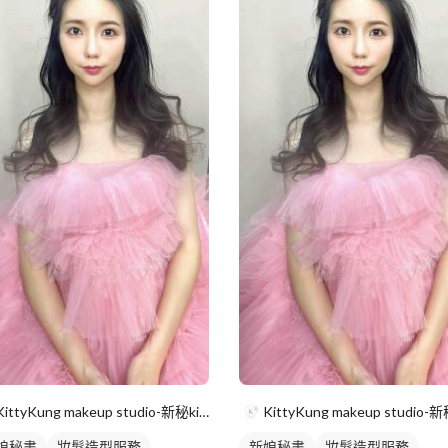
KittyKung makeup studio-新秘kitt
娘秘書
妝髮造型服務
新娘秘書
妝髮造型服務