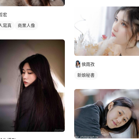
妝髮造型服務
哲宏
人寫真
商業人像
侯雨孜
新娘秘書