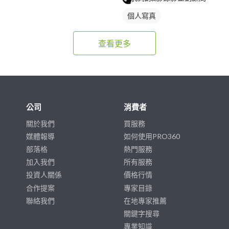
個人寫真
查看更多
公司
消費者
關於我們
買服務
媒體報導
如何使用PRO360
部落格
熱門服務
加入我們
所有服務
投資人關係
價格行情
合作提案
專家目錄
聯絡我們
在地專家推薦
關鍵字搜尋
專業知識