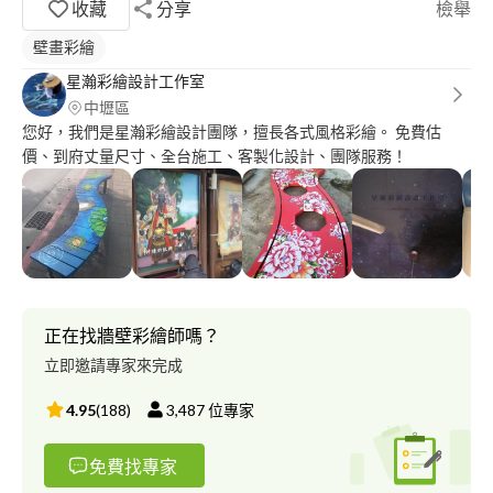
收藏
分享
檢舉
壁畫彩繪
星瀚彩繪設計工作室
中壢區
您好，我們是星瀚彩繪設計團隊，擅長各式風格彩繪。 免費估
價、到府丈量尺寸、全台施工、客製化設計、團隊服務！
正在找牆壁彩繪師嗎？
立即邀請專家來完成
4.95
(
188
)
3,487
位專家
免費找專家