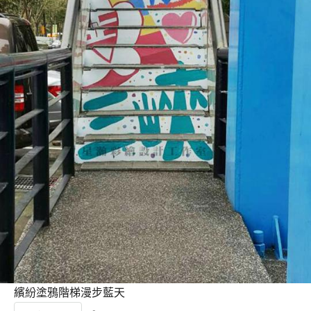
繽紛塗鴉階梯漫步藍天