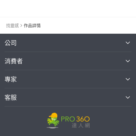
找靈感
作品詳情
繼續完成
公司
關於我們
消費者
找專家(0)
買服務(0)
媒體報導
買服務
專家
部落格
如何使用PRO360
加入我們
案件中心
客服
熱門服務
投資人關係
成為專家
所有服務
客服中心
合作提案
如何接案
價格行情
使用條款
聯絡我們
專家指南