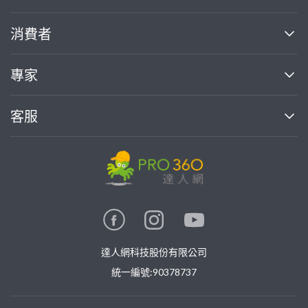
關於我們
消費者
找專家(0)
買服務(0)
媒體報導
買服務
專家
部落格
如何使用PRO360
加入我們
案件中心
客服
熱門服務
投資人關係
成為專家
所有服務
客服中心
合作提案
如何接案
價格行情
使用條款
聯絡我們
專家指南
專家目錄
信任與保障
推廣服務
在地專家推薦
隱私權政策
卓越專家
達人網科技股份有限公司
關鍵字搜尋
公告
特約專家
統一編號:90378737
專業知識
勞健保專區