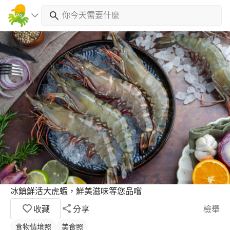
冰鎮鮮活大虎蝦，鮮美滋味等您品嚐
收藏
分享
檢舉
食物情境照
美食照