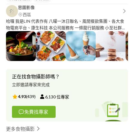
思圖影像
西區
哈囉 我是LIN 代表作有 八曜一沐日聯名、風間餐飲集團、各大食
物電商平台、康生科技 本公司服務有 一條龍行銷服務 小至社群小
編 大至活動統籌 平面攝影服務 食物攝影 食物造型 其他攝影服務亦
可諮詢 相機攝影教學，棚燈教學，閃光燈教學 拍攝品項量少產品
可郵寄至棚內拍攝 - 不管您是想增加電商平台上的美美照或是店面
裡外的輸出海報菜單，擁有配合的食物造型師 讓您不用再為了食
物本身不好看而煩惱 為您的食物拍出垂涎欲滴的照片? 專業的東西
一分錢一分貨，感謝再感謝? 聯繫不到請至ig 搜尋思圖影像 請填寫
需求表單 才能更進一步瞭解您的需求
正在找食物攝影師嗎？
https://forms.gle/vQXEok9LqeXLEorG9
立即邀請專家來完成
4.93
(
439
)
6,130
位專家
免費找專家
更多食物攝影