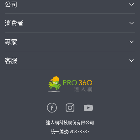
繼續完成
公司
關於我們
消費者
找專家(0)
買服務(0)
媒體報導
買服務
專家
部落格
如何使用PRO360
加入我們
案件中心
客服
熱門服務
投資人關係
成為專家
所有服務
客服中心
合作提案
如何接案
價格行情
使用條款
聯絡我們
專家指南
專家目錄
信任與保障
推廣服務
在地專家推薦
隱私權政策
卓越專家
達人網科技股份有限公司
關鍵字搜尋
公告
特約專家
統一編號:90378737
專業知識