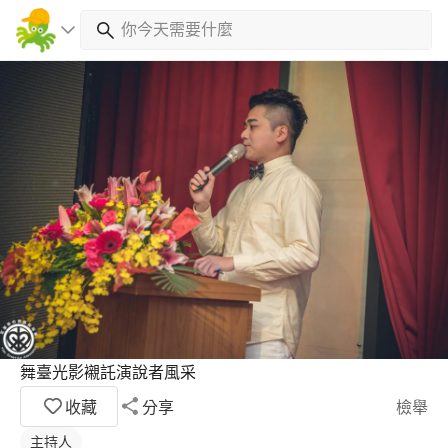
舞臺光影襯託演說者風采
收藏
分享
檢舉
主持人