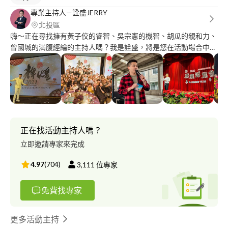
專業主持人—詮盛JERRY
北投區
嗨～正在尋找擁有黃子佼的睿智、吳宗憲的機智、胡瓜的親和力、
曾國城的滿腹經綸的主持人嗎？我是詮盛，將是您在活動場合中，
最好的主持人與夥伴！ 活動場合站上台拿起麥克風，不能隨便必
須是一種專業，把話說的好聽、說的漂亮、說到現場連連鼓掌、絕
不留下冷場！我是您的活動主持人詮盛，在您活動有任何問題，交
給我都能迎刃而解、大獲全勝 期待與您的深刻合作～
正在找活動主持人嗎？
立即邀請專家來完成
4.97
(
704
)
3,111
位專家
免費找專家
更多活動主持