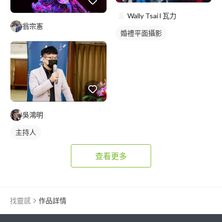
Wally Tsai l 瓦力
翁宗憲
婚禮平面攝影
吳鴻明
主持人
查看更多
找靈感
作品詳情