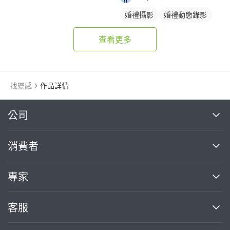
婚禮攝影
婚禮動態錄影
查看更多
找靈感
作品詳情
繼續完成
公司
關於我們
消費者
找專家(0)
買服務(0)
媒體報導
買服務
專家
部落格
如何使用PRO360
加入我們
案件中心
客服
熱門服務
投資人關係
成為專家