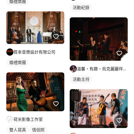
婚禮樂團
活動紀錄
賀本音樂設計有限公司
婚禮樂團
溫馨，有趣，烏克麗麗伴奏/彈唱的"雙語"女主持人
活動主持
荷米影像工作室
雙人寫真
情侶照