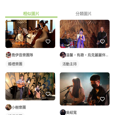
相似圖片
分類圖片
喬伊音樂團隊
溫馨，有趣，烏克麗麗伴奏/彈唱的"雙語"女主持人
婚禮樂團
活動主持
小樹樂團
吳紹寬