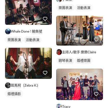
樂團表演
活動表演
Whale Done ! 鯨魚號
樂團表演
活動表演
主持人/歌手 樂樂Claire
鋼琴表演
婚禮樂團
小提琴表演
婚禮歌手
駐唱歌手
歌唱表演
活動主持
婚禮表演
斑馬柯（Zebra K.)
婚禮攝影
Tracy