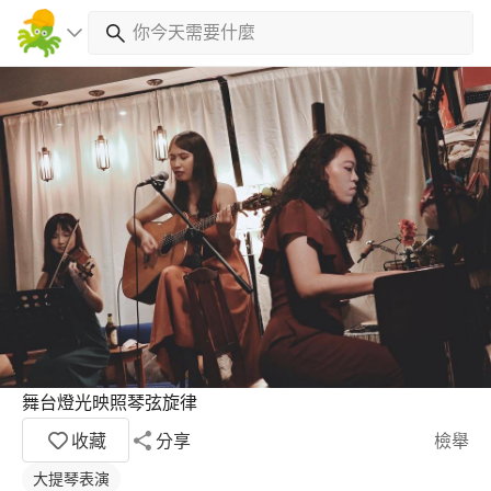
舞台燈光映照琴弦旋律
收藏
分享
檢舉
大提琴表演