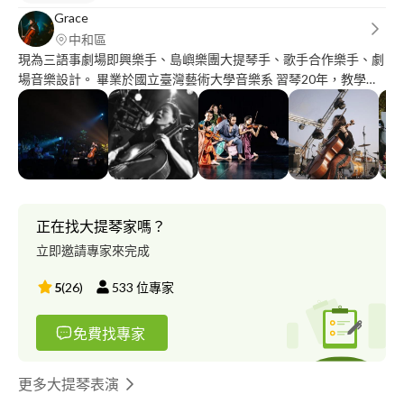
Grace
中和區
現為三語事劇場即興樂手、島嶼樂團大提琴手、歌手合作樂手、劇
場音樂設計。 畢業於國立臺灣藝術大學音樂系 習琴20年，教學經
驗5年 在德國留學期間師事科隆音樂院大提琴教授，因此教學重視
扎實基礎，會用很多不同方式來引導學生克服問題，也因著戲劇工
作的經驗，對於身體、肌肉的使用原理有研究，提倡使用健康的演
奏方式和自然的音樂性，讓大家都能喜歡上自己的音樂。 如果你
是會被旋律感動的人， 那我的課堂可以帶給你豐富有趣的體
驗：） 提供到府授課，或者預約我中和的工作室。 歡迎私訊詢問
課程：）
正在找大提琴家嗎？
立即邀請專家來完成
5
(
26
)
533
位專家
免費找專家
更多大提琴表演