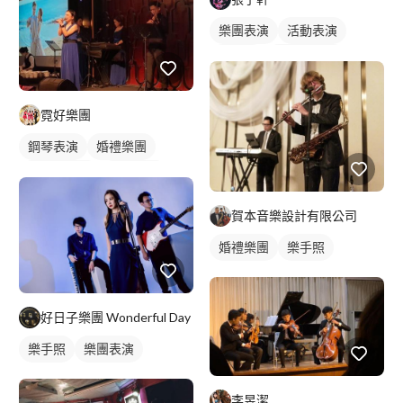
樂團表演
活動表演
樂手照
電吉他表演
霓好樂團
鋼琴表演
婚禮樂團
小提琴表演
婚禮歌手
歌唱表演
活動主持
賀本音樂設計有限公司
婚禮樂團
樂手照
好日子樂團 Wonderful Day
樂手照
樂團表演
李昱潔