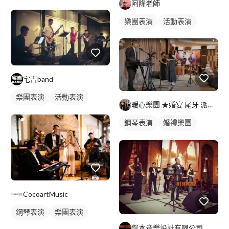
阿隆老師
樂團表演
活動表演
宅吉band
樂團表演
活動表演
暖心樂團 ★婚宴 尾牙 派對 晚會★
婚禮歌手
駐唱歌手
鋼琴表演
婚禮樂團
歌唱表演
活動主持
樂團表演
活動表演
小提琴表演
婚禮歌手
駐唱歌手
歌唱表演
活動主持
CocoartMusic
鋼琴表演
樂團表演
駐唱歌手
歌唱表演
賀本音樂設計有限公司