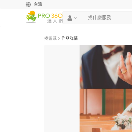
台灣
找靈感
作品詳情