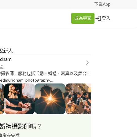
下載App
成為專家
登入
悅新人
ndnam
區
像攝影師，服務包括活動、婚禮、寫真以及舞台。
 @edmundnam_photography
nam.com
婚禮攝影師嗎？
專家來完成