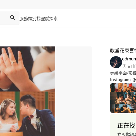
服務類別
找靈感
探索
教堂花束喜
edmu
文山
專業平面/影
Instagram :
www.edmund
正在找
立即邀請