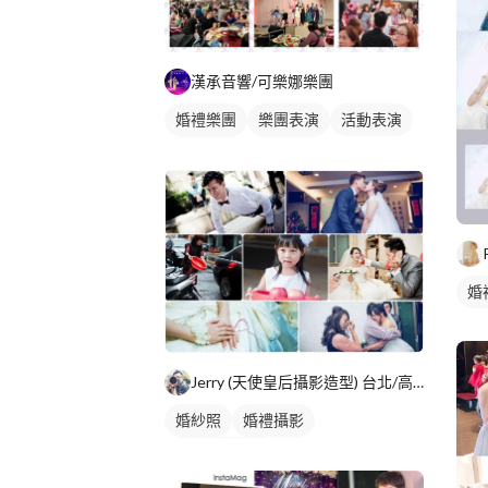
漢承音響/可樂娜樂團
婚禮樂團
樂團表演
活動表演
活動主持
婚禮表演
婚
Jerry (天使皇后攝影造型) 台北/高雄
婚紗照
婚禮攝影
婚禮平面攝影