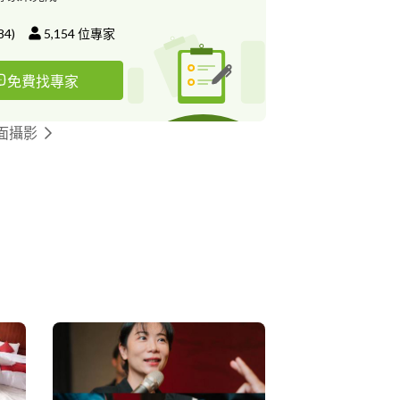
84
)
5,154
位專家
免費找專家
面攝影