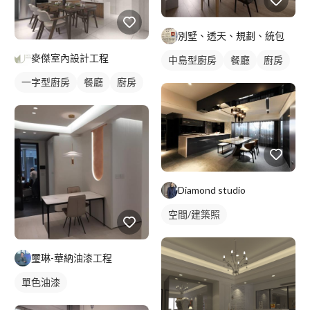
別墅、透天、規劃、統包
麥傑室內設計工程
中島型廚房
餐廳
廚房
一字型廚房
餐廳
廚房
Diamond studio
空間/建築照
璽琳-華納油漆工程
單色油漆