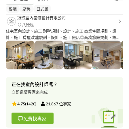
餐廳
廚房
日式風
冠璟室內裝修設計有限公司
八德區
住宅室內設計、施工 別墅規劃、設計、施工 商業空間規劃、設
計、施工 房屋改建規劃、設計、施工 飯店◎商務旅館規劃、設
計、施工 接待中心◎樣品屋規劃、設計、施工 竭誠期盼，為您服
務。
正在找室內設計師嗎？
立即邀請專家來完成
4.75
(
1420
)
21,867
位專家
免費找專家