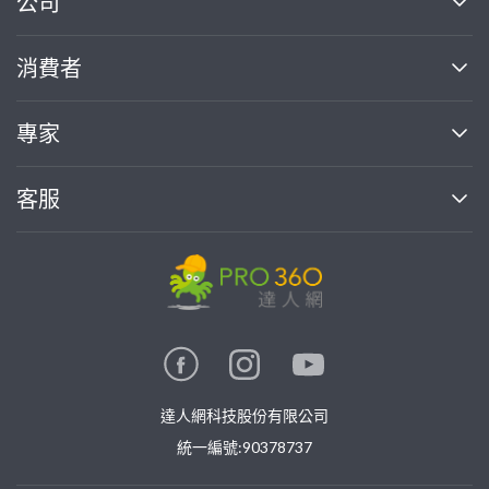
公司
關於我們
消費者
找專家(0)
買服務(0)
媒體報導
買服務
專家
部落格
如何使用PRO360
加入我們
案件中心
客服
熱門服務
投資人關係
成為專家
所有服務
客服中心
合作提案
如何接案
價格行情
使用條款
聯絡我們
專家指南
專家目錄
信任與保障
推廣服務
在地專家推薦
隱私權政策
卓越專家
達人網科技股份有限公司
關鍵字搜尋
公告
特約專家
統一編號:90378737
專業知識