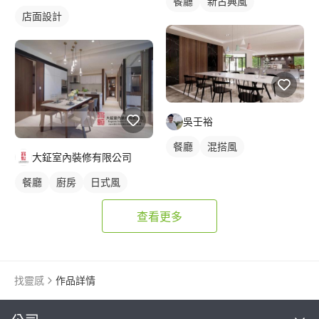
餐廳
新古典風
店面設計
吳壬裕
餐廳
混搭風
大鉦室內裝修有限公司
餐廳
廚房
日式風
查看更多
找靈感
作品詳情
繼續完成