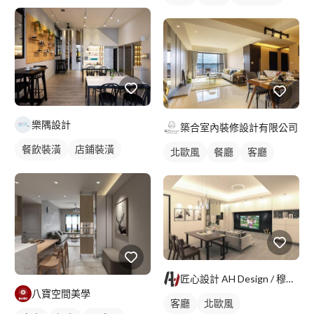
樂隅設計
築合室內裝修設計有限公司
餐飲裝潢
店鋪裝潢
北歐風
餐廳
客廳
店面設計
匠心設計 AH Design / 穆達比 Mudabe
八寶空間美學
客廳
北歐風