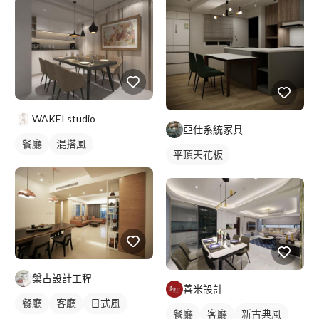
WAKEI studio
亞仕系統家具
餐廳
混搭風
平頂天花板
槃古設計工程
善米設計
餐廳
客廳
日式風
餐廳
客廳
新古典風