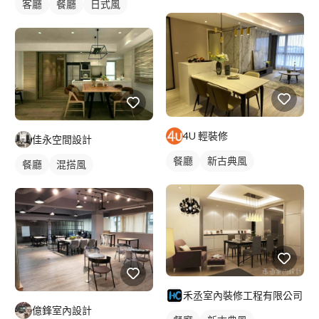
客廳
餐廳
日式風
4U 輕裝修
佳永空間設計
餐廳
新古典風
餐廳
混搭風
禾丞室內裝修工程有限公司
億鋒室內設計