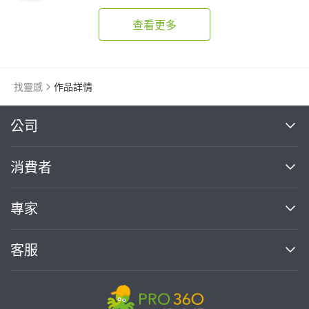
查看更多
找靈感
作品詳情
繼續完成
公司
關於我們
消費者
找專家(0)
買服務(0)
媒體報導
買服務
專家
部落格
如何使用PRO360
加入我們
案件中心
客服
熱門服務
投資人關係
成為專家
所有服務
客服中心
合作提案
如何接案