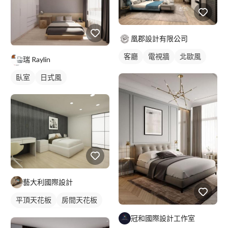
凰郡設計有限公司
客廳
電視牆
北歐風
瑞 Raylin
臥室
日式風
藝大利國際設計
平頂天花板
房間天花板
臥室
美式風
冠和國際設計工作室