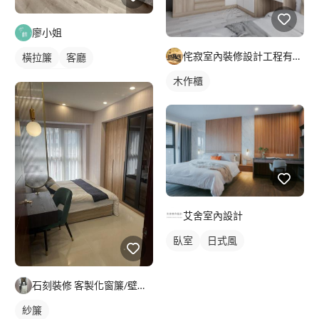
廖小姐
侘寂室內裝修設計工程有限公司
橫拉簾
客廳
落地窗窗簾
木作櫃
艾舍室內設計
臥室
日式風
石刻裝修 客製化窗簾/壁紙/地板/系統櫃
紗簾