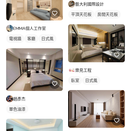
藝大利國際設計
平頂天花板
房間天花板
臥室
美式風
EMMA個人工作室
電視牆
客廳
日式風
樂見工程
臥室
日式風
趙彥杰
單色油漆