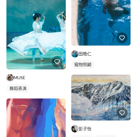
田皓仁
寵物照顧
MUSE
舞蹈表演
彭子怡