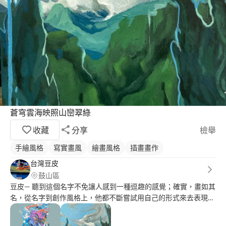
蒼穹雲海映照山巒翠綠
收藏
分享
檢舉
手繪風格
寫實畫風
繪畫風格
插畫畫作
台灣豆皮
鼓山區
豆皮— 聽到這個名字不免讓人感到一種逗趣的感覺；確實，畫如其
名，從名字到創作風格上，他都不斷嘗試用自己的形式來去表現，
在沒有正規的藝術背景下，他不斷追求進步。以個人壁畫創作為
主，並在同時不斷追求個人作品的精進。用跳脫常軌的方式去追求