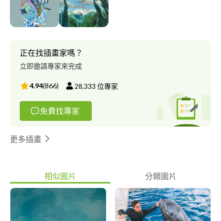
屬於自己的藝術價值。豆皮擅於運用寫意風格進行創作；忽略藝術
形象的外在逼真性，而強調其內在精神表現的藝術創作手法，從平
面小插圖到整棟建築的彩繪都是他創作的範疇。若有商業合作需求
歡迎聯繫。 Instagram : @taiwandopee Gmail : ta***@***il.com
正在找插畫家嗎？
立即邀請專家來完成
4.94
(
866
)
28,333
位專家
免費找專家
更多插畫
相似圖片
分類圖片