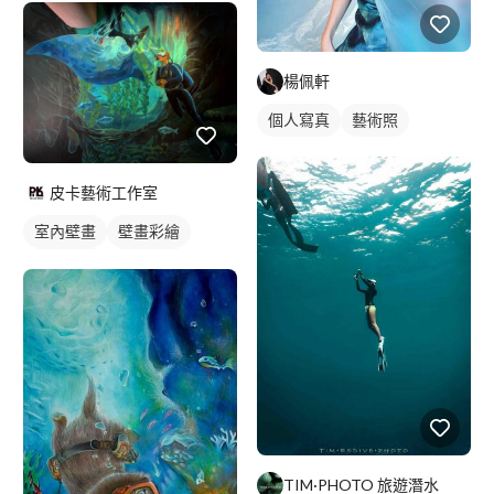
楊佩軒
個人寫真
藝術照
皮卡藝術工作室
室內壁畫
壁畫彩繪
校園壁畫
海洋壁畫
3D壁畫
TIM·PHOTO 旅遊潛水