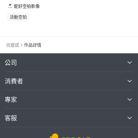
妮好空拍影像
活動空拍
找靈感
作品詳情
繼續完成
公司
關於我們
消費者
找專家(0)
買服務(0)
媒體報導
買服務
專家
部落格
如何使用PRO360
加入我們
案件中心
客服
熱門服務
投資人關係
成為專家
所有服務
客服中心