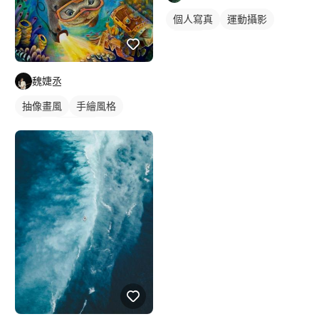
個人寫真
運動攝影
潛水照
魏婕丞
抽像畫風
手繪風格
插畫
插畫畫作