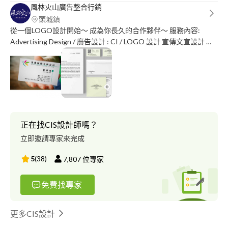
風林火山廣告整合行銷
頭城鎮
從一個LOGO設計開始～ 成為你長久的合作夥伴～ 服務內容:
Advertising Design / 廣告設計 : CI / LOGO 設計 宣傳文宣設計 宣
傳海報設計 商品陳列物設計 商品攝影 影像編修合成 大圖輸出 H5
設計 簡報版型編排設計 Web Build / 網站建置: RWD自適應網站建
置 Wordpress 網站建置 Joomal 網站建置 電商購物網站建置\ 微信
小程序開發 行動APP開發 Social Marketing / 社群行銷: 臉書粉絲團
建置 臉書粉絲團代管 臉書廣告 官方IG建置 官方IG代管 IG廣告
LINE@ 建置 ********* 代管 微信公眾號建置 微信公眾號代管 微博
建置 微博代管 Package Design / 包裝設計 外紙盒包裝設計 外瓶設
正在找CIS設計師嗎？
計 商品外袋設計 外瓶貼紙設計 禮盒包裝設計
立即邀請專家來完成
5
(
38
)
7,807
位專家
免費找專家
更多CIS設計