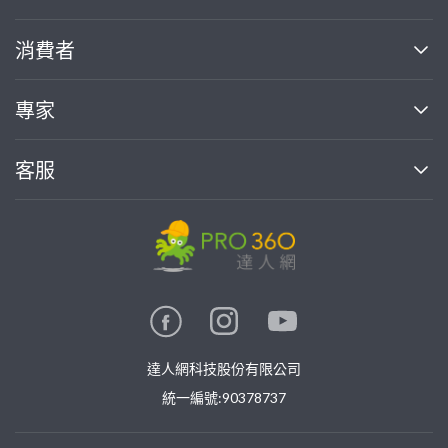
關於我們
消費者
找專家(0)
買服務(0)
媒體報導
買服務
專家
部落格
如何使用PRO360
加入我們
案件中心
客服
熱門服務
投資人關係
成為專家
所有服務
客服中心
合作提案
如何接案
價格行情
使用條款
聯絡我們
專家指南
專家目錄
信任與保障
推廣服務
在地專家推薦
隱私權政策
卓越專家
達人網科技股份有限公司
關鍵字搜尋
公告
特約專家
統一編號:90378737
專業知識
勞健保專區