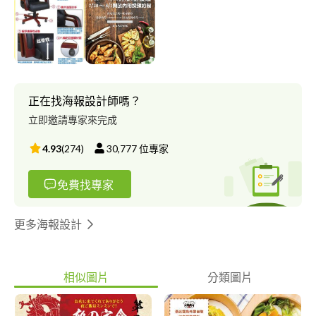
圖..等，先前我所從事的是旅遊網電子商務後勤的部份，對於購物
網站的後台以及網頁前台操作與設計我相當熟悉。 曾接手網拍商
品美編設計，目前在Y拍ahoo拍賣、露天、pchome都有服務過拍
賣的店家，設計商品分別為：咖啡周邊食品商品、潮男服飾、辦公
家俱，可依照案主要求設定美編大小與設計風格，設計完稿後交付
psd、ai檔。 如您有需要美編設計，希望我能竭盡所能替您服務。
謝謝
正在找海報設計師嗎？
立即邀請專家來完成
4.93
(
274
)
30,777
位專家
免費找專家
更多海報設計
相似圖片
分類圖片