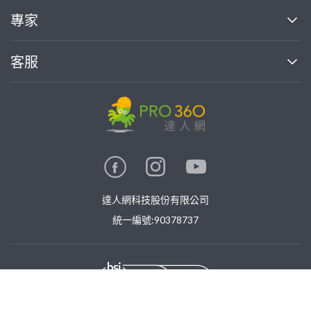
買服務
專家
部落格
如何使用PRO360
加入我們
案件中心
客服
熱門服務
投資人關係
成為專家
所有服務
客服中心
合作提案
如何接案
價格行情
使用條款
聯絡我們
專家指南
專家目錄
信任與保障
推廣服務
在地專家推薦
隱私權政策
卓越專家
達人網科技股份有限公司
關鍵字搜尋
公告
特約專家
統一編號:90378737
專業知識
勞健保專區
問專家
新手攻略
免費找專家