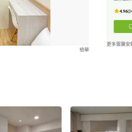
4.96
(
2
更多窗簾安
檢舉