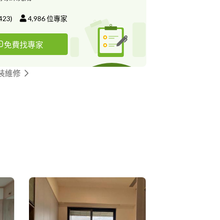
423
)
4,986
位專家
免費找專家
裝維修