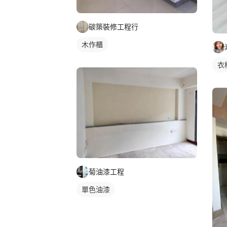
碳築裝修工程行
木作櫃
衣
菊油漆工程
單色油漆