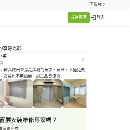
下載App
成為專家
登入
的寧靜光影
小蕙
區
cp值高做出來漂亮美觀的窗簾、窗紗，不僅免費
、安裝也不用加價，施工品質優良
窗簾安裝維修專家嗎？
專家來完成