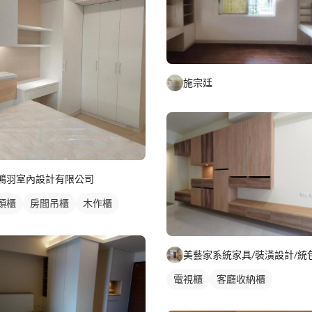
施宗廷
鴻羽室內設計有限公司
頭櫃
房間吊櫃
木作櫃
櫃
電視櫃
客廳收納櫃