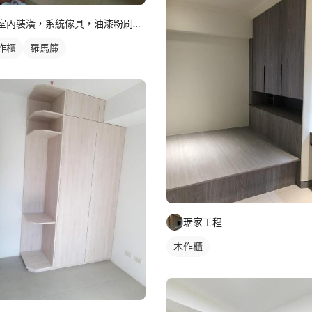
室內裝潢，系統傢具，油漆粉刷，舊屋翻新
作櫃
羅馬簾
琚家工程
木作櫃