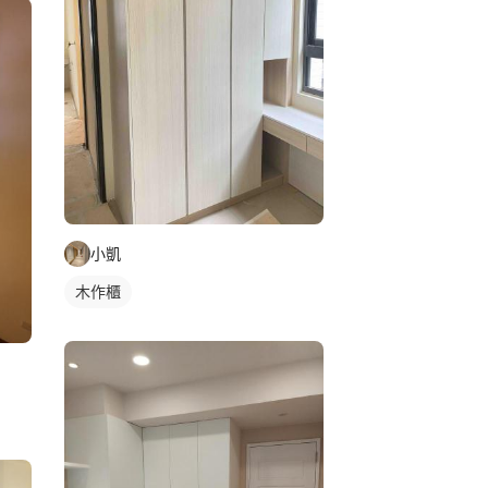
小凱
木作櫃