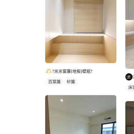
?米米窗簾|地板|壁紙?
百葉簾
紗簾
床
衣