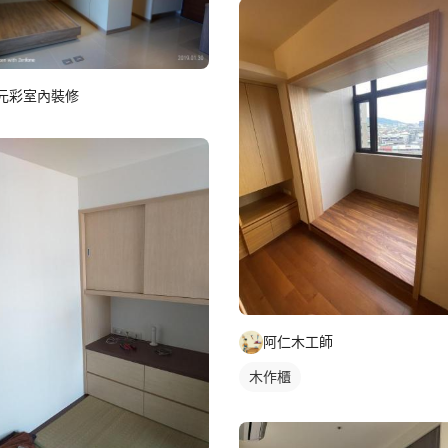
元彩室內裝修
阿仁木工師
木作櫃