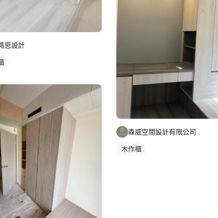
澔思設計
櫃
森威空間設計有限公司
木作櫃