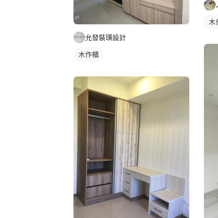
木
允發裝璜設計
木作櫃