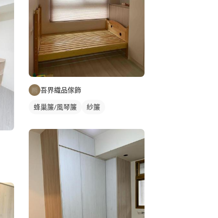
吾界織品傢飾
蜂巢簾/風琴簾
紗簾