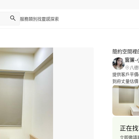
服務類別
找靈感
探索
簡約空間裡
窗簾-
八德
提供客戶平價
到府丈量估價
正在找
立即邀請