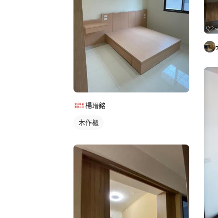
楊瑨銘
木作櫃