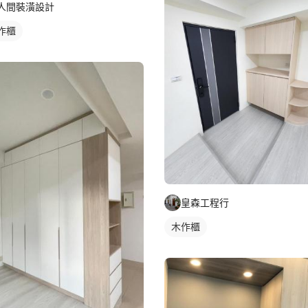
人間裝潢設計
作櫃
皇森工程行
木作櫃