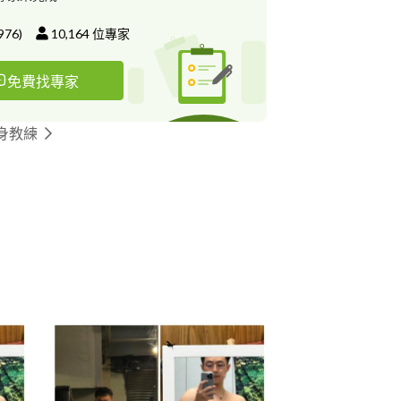
976
)
10,164
位專家
免費找專家
身教練