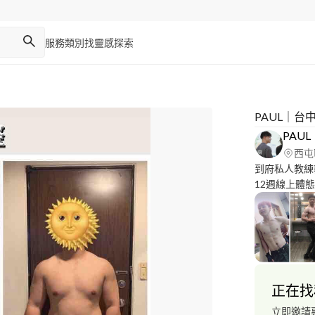
服務類別
找靈感
探索
PAUL｜
PAU
西屯
到府私人教練
12週線上體態調整 
欄中中 此平
正在找
立即邀請