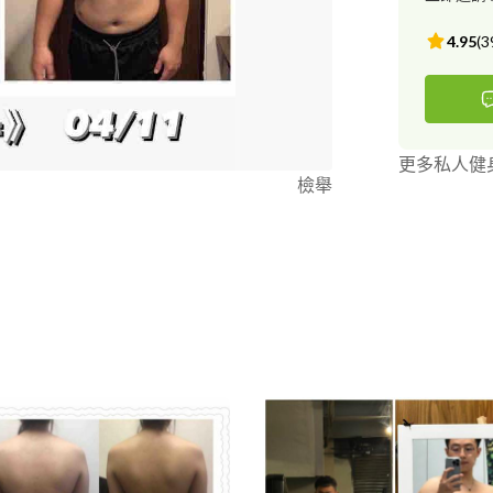
4.95
(
3
更多私人健
檢舉