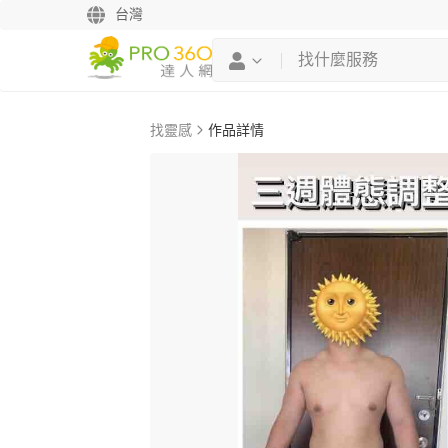
台灣
找靈感
作品詳情