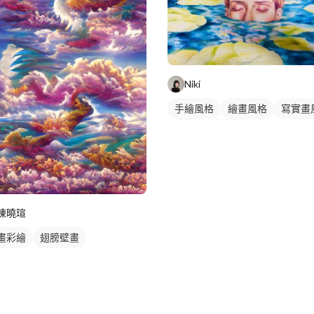
Niki
手繪風格
繪畫風格
寫實畫
插畫
動物插畫
陳曉瑄
畫彩繪
翅膀壁畫