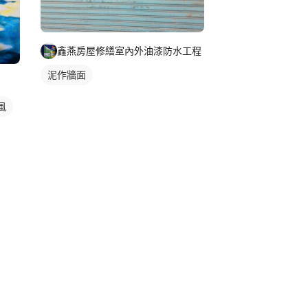
鑫燕房屋修繕室內外油漆防水工程
泥作牆面
風