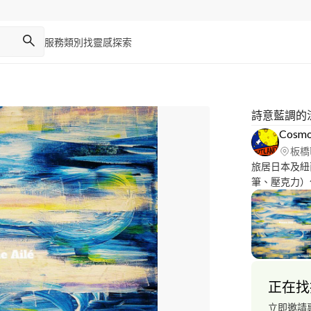
服務類別
找靈感
探索
詩意藍調的
Cosmo
板橋
旅居日本及紐
筆、壓克力）
https://www.
正在找
立即邀請