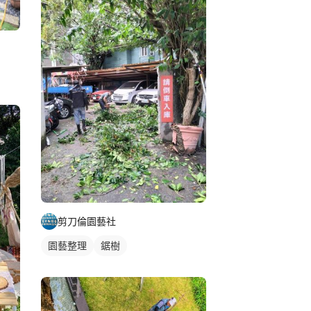
剪刀倫園藝社
園藝整理
鋸樹