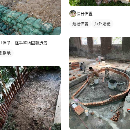
佳日佈置
婚禮佈置
戶外婚禮
「淨予」怪手整地園藝造景
型整地