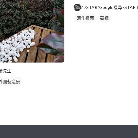
泥作牆面
磚牆
蕭先生
外園藝造景