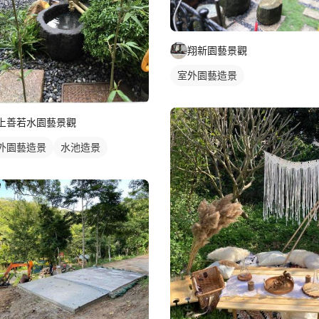
翔新園藝景觀
室外園藝造景
上善若水園藝景觀
外園藝造景
水池造景