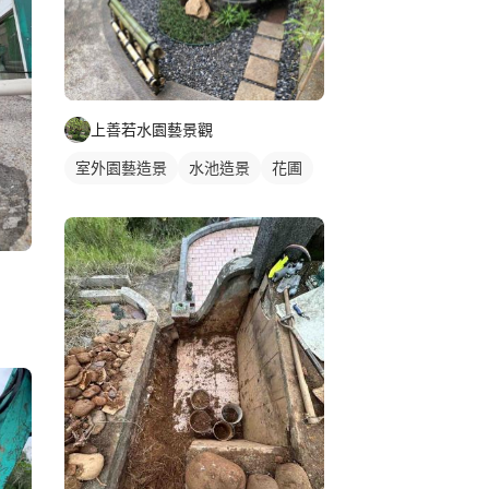
上善若水園藝景觀
室外園藝造景
水池造景
花圃