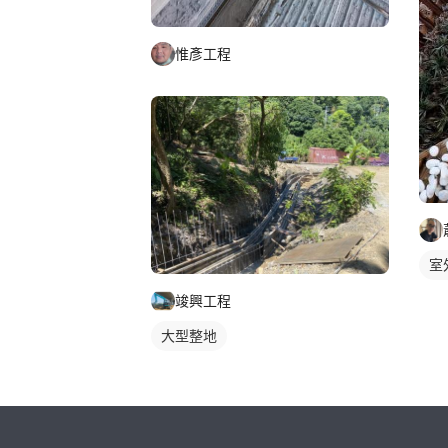
惟彥工程
室
竣興工程
大型整地
繼續完成