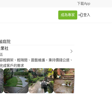
下載App
成為專家
登入
謐庭院
企業社
區
容輕鋼架、輕隔間、園藝維護，秉持價錢公道、
完成客戶的需求