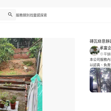
服務類別
找靈感
探索
磚瓦綠意靜
承富
平鎮
本公司服務內
以認真、負責