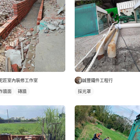
泥匠室內裝修工作室
誠豐鐵件工程行
作牆面
磚牆
採光罩