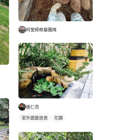
阿堂師修墓團隊
張仁亮
室外園藝造景
花圃