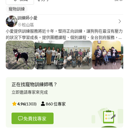
寵物訓練
訓練師小愛
松山區
小愛提供訓練服務將近十年，堅持正向訓練，讓狗狗在最沒有壓力
的狀況下學習成長。提供團體課程、個別課程、全台到府服務，近
期疫情期間還有提供視訊課程。
正在找寵物訓練師嗎？
立即邀請專家來完成
4.96
(
1303
)
860
位專家
免費找專家