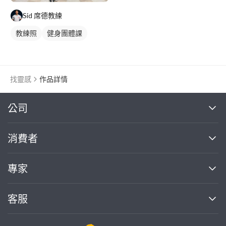
Sid 席德教練
教練照
健身團體課
找靈感
作品詳情
繼續完成
公司
關於我們
消費者
找專家(0)
買服務(0)
媒體報導
買服務
專家
部落格
如何使用PRO360
加入我們
案件中心
客服
熱門服務
投資人關係
成為專家
所有服務
客服中心