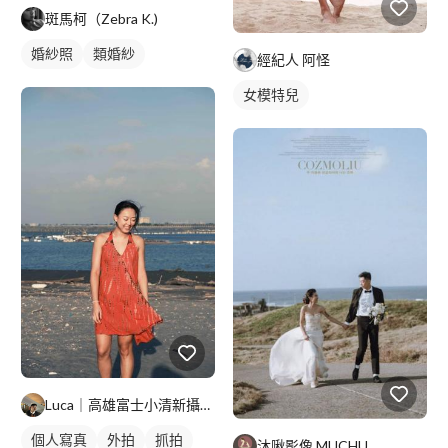
斑馬柯（Zebra K.)
婚紗照
類婚紗
經紀人 阿怪
女模特兒
Luca｜高雄富士小清新攝影師
個人寫真
外拍
抓拍
沐啾影像 MUCHU