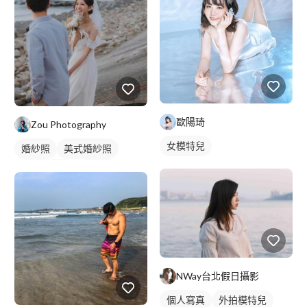
歐陽琦
Zou Photography
女模特兒
婚紗照
美式婚紗照
韓式婚紗照
情侶照
情侶婚紗照
情侶藝術照
類婚紗
NWay台北假日攝影
個人寫真
外拍模特兒