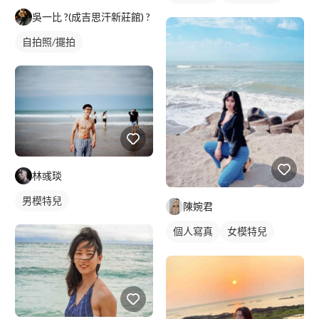
外拍
吳一比 ?(成吉思汗新莊館) ?
自拍照/擺拍
林彧琰
男模特兒
陳婉君
個人寫真
女模特兒
實景藝術照
藝術照