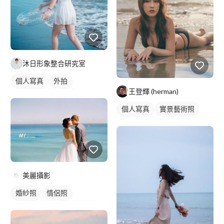
沐日形象整合研究室
個人寫真
外拍
王登輝 (herman)
外拍模特兒
抓拍
個人寫真
實景藝術照
外拍模特兒
外拍
藝術照
商業人像
美麗攝影
婚紗照
情侶照
情侶婚紗照
情侶藝術照
類婚紗