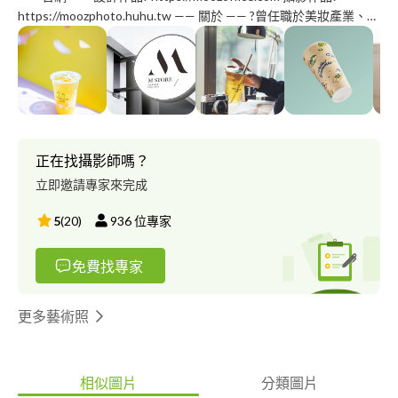
https://moozphoto.huhu.tw —— 關於 —— ?曾任職於美妝產業、連
鎖飲品-迷客夏 品牌設計總監，同時具有行銷相關背景，在不斷變
動的市場風向中，能以商業角度洞察消費者思維，使美感及功能性
達成平衡，賦予品牌不同的生命力創造價值，也能從設計的角度在
前期溝通與執行拍攝的素材，提供前後期整合的一條龍服務。 ?風
格多元，擅長文青、簡約質感的呈現手法，也擅於用影像傳達故
事。 ?目前以個人工作室承接各式設計專案、商業拍攝等視覺整合
服務，包含：品牌形象、包裝設計、平面設計、商品拍攝、媒體宣
正在找攝影師嗎？
傳、形象寫真等。 歡迎專案委託或長短期合作、顧問等形式配
立即邀請專家來完成
合。 ?因各專案需求、呈現方式皆有不同，歡迎聯繫諮詢報價，也
可提供預算來為您做規劃。 —— 服務項目 —— ?設計類 1.品牌形象
5
(
20
)
936
位專家
識別、LOGO設計 2.名片設計 3.海報、DM、菜單設計 4.包裝設計
5.廣告設計(布條、電子Banner、社群推播) 6.書籍封面、手冊、簡
免費找專家
報設計 7.插畫懶人包設計 ?影像類 1.網拍人像服飾 2.商品、美食攝
影 3.商品使用情境拍攝 4.媒體廣宣、業配情境拍攝 5.企業情境形象
拍攝 6.人像寫真拍攝、寫真企劃、設計 7.活動紀錄、婚攝
更多藝術照
相似圖片
分類圖片