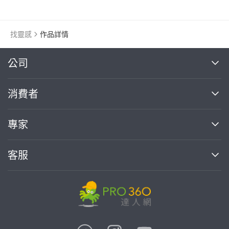
找靈感
作品詳情
繼續完成
公司
關於我們
消費者
找專家(0)
買服務(0)
媒體報導
買服務
專家
部落格
如何使用PRO360
加入我們
案件中心
客服
熱門服務
投資人關係
成為專家
所有服務
客服中心
合作提案
如何接案
價格行情
使用條款
聯絡我們
專家指南
專家目錄
信任與保障