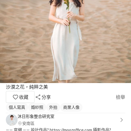
沙漠之花，純粹之美
收藏
分享
檢舉
個人寫真
婚紗照
外拍
商業人像
沐日形象整合研究室
安南區
—— 官網 —— 設計作品? https://moozoffice.com 攝影作品?