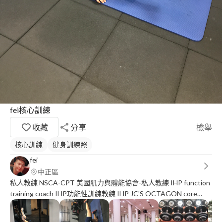
fei核心訓練
收藏
分享
檢舉
核心訓練
健身訓練照
fei
中正區
私人教練 NSCA-CPT 美國肌力與體能協會-私人教練 IHP function
training coach IHP功能性訓練教練 IHP JC'S OCTAGON core
training system JC八邊形核心訓練系統 TRX-STC 懸吊式訓練
RAD mobility SMR RAD活動度自我筋膜放鬆指導員 中華民國健力