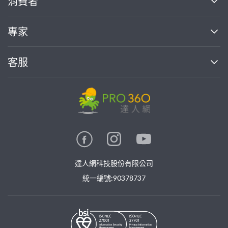
消費者
找專家(0)
買服務(0)
媒體報導
買服務
專家
部落格
如何使用PRO360
加入我們
案件中心
客服
熱門服務
投資人關係
成為專家
所有服務
客服中心
合作提案
如何接案
價格行情
使用條款
聯絡我們
專家指南
專家目錄
信任與保障
推廣服務
在地專家推薦
隱私權政策
卓越專家
達人網科技股份有限公司
關鍵字搜尋
公告
特約專家
統一編號:90378737
專業知識
勞健保專區
問專家
新手攻略