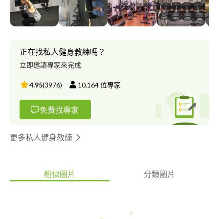
協會C級教練 KAT進階阻力訓練研習 目前於台北地區擔任私人教
練/自由教練 曾任極限健身中心 私人教練 曾任aced fitness 私人教
練 曾任遠雄社區健身房 體適能指導 運動健身，一對一教學或一對
二教學，根據您的目標 (增肌、減脂、雕塑、肌力體能、筋膜放
鬆、復健...等等) 制定專屬、客製化的課程，高效率、安全地達成
正在找私人健身教練嗎？
您的目標
立即邀請專家來完成
4.95
(
3976
)
10,164
位專家
免費找專家
更多私人健身教練
相似圖片
分類圖片