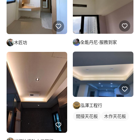
全能丹尼-服務到家
木匠坊
泓澤工程行
間接天花板
木作天花板