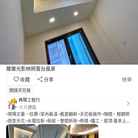
層層光影映照窗台風景
收藏
分享
檢舉
間接天花板
典陽工程行
八德區
▫️現場丈量、估價 ▫️室內裝潢 ▫️舊屋翻新 ▫️天花板施作 ▫️隔間、輕鋼架
▫️造型天花 ▫️水電拉新 ▫️局部、整間拆除 ▫️修繕 ▫️鐵工、屋頂 基本上都
有辦法幫您處理到好~ - 典陽工程行給您最給力的一條龍服務 。 不
用再比價 因為我們不是最便宜 合理價位讓你我放心 〰️ 我們的施工