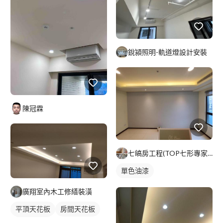
銳潁照明-軌道燈設計安裝
陳冠霖
七皜房工程(TOP七形專家）
單色油漆
廣翔室內木工修繕裝潢
平頂天花板
房間天花板