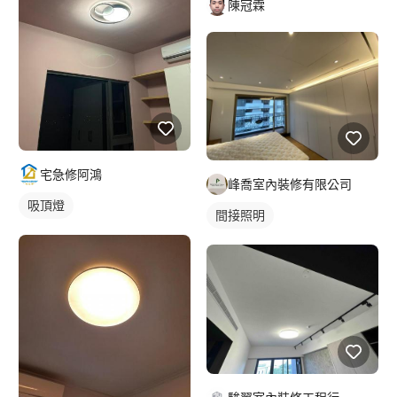
陳冠霖
宅急修阿鴻
峰喬室內裝修有限公司
吸頂燈
間接照明