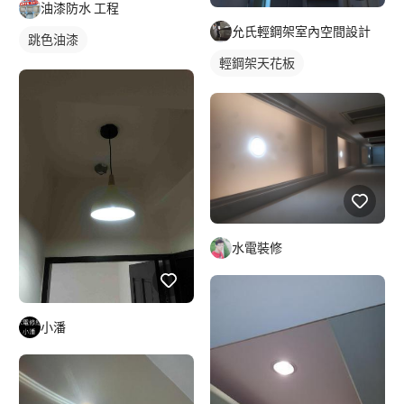
油漆防水 工程
允氏輕鋼架室內空間設計
跳色油漆
輕鋼架天花板
水電裝修
小潘