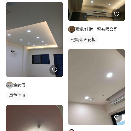
間接天花板
嘉濡/佳財工程有限公司
輕鋼架天花板
涂師傅
單色油漆