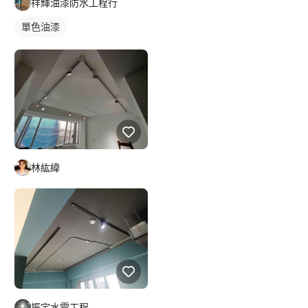
祥輝油漆防水工程行
單色油漆
林紘緯
振宇水電工程