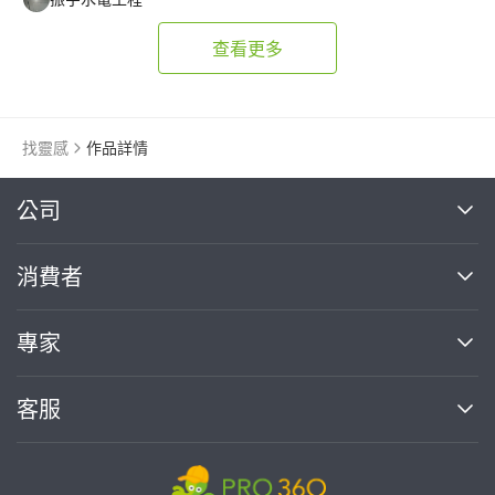
查看更多
找靈感
作品詳情
繼續完成
公司
關於我們
消費者
找專家(0)
買服務(0)
媒體報導
買服務
專家
部落格
如何使用PRO360
加入我們
案件中心
客服
熱門服務
投資人關係
成為專家
所有服務
客服中心
合作提案
如何接案