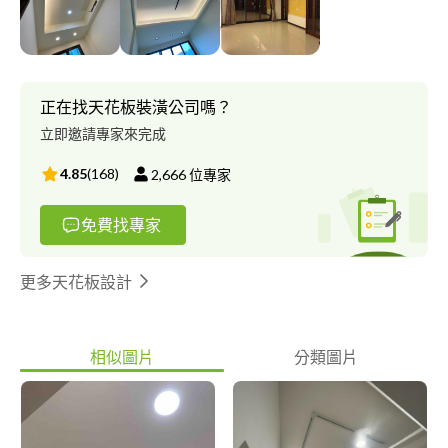
品質、用料材質? 服務、善後，售後品質服務是最好的??
正在找天花板裝潢公司嗎？
立即邀請專家來完成
4.85
(
168
)
2,666
位專家
免費找專家
更多天花板設計
相似圖片
分類圖片