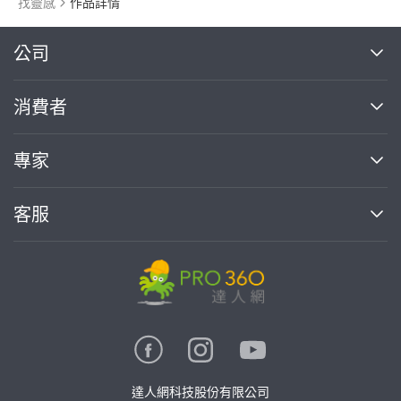
找靈感
作品詳情
繼續完成
公司
關於我們
消費者
找專家(0)
買服務(0)
媒體報導
買服務
專家
部落格
如何使用PRO360
加入我們
案件中心
客服
熱門服務
投資人關係
成為專家
所有服務
客服中心
合作提案
如何接案
價格行情
使用條款
聯絡我們
專家指南
專家目錄
信任與保障
推廣服務
在地專家推薦
隱私權政策
卓越專家
達人網科技股份有限公司