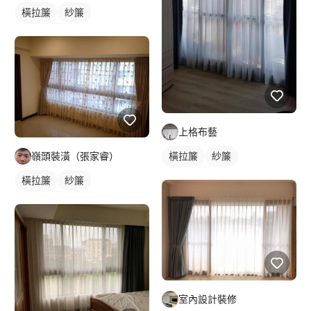
橫拉簾
紗簾
落地窗窗簾
上格布藝
嶺頭裝潢（張家睿）
橫拉簾
紗簾
落地窗窗簾
橫拉簾
紗簾
落地窗窗簾
室內設計裝修