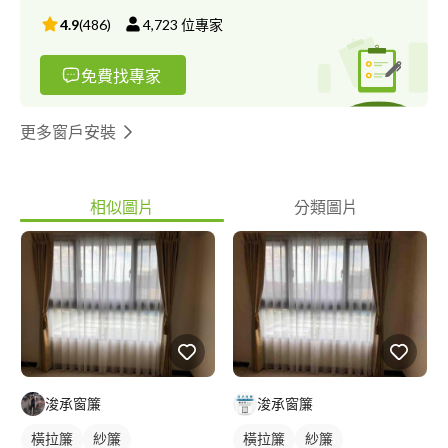
4.9
(
486
)
4,723
位專家
免費找專家
更多窗戶安裝
相似圖片
分類圖片
浚承窗簾
浚承窗簾
橫拉簾
紗簾
橫拉簾
紗簾