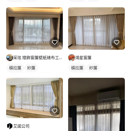
落地窗窗簾
落地窗窗簾
采玹 燈飾窗簾壁紙裱布工程
鴻星窗簾
橫拉簾
紗簾
橫拉簾
紗簾
落地窗窗簾
間接照明
落地窗窗簾
全室照明設計
客廳燈光設計
艾諾公司