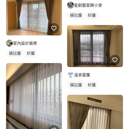
星創藝家飾小安
橫拉簾
紗簾
落地窗窗簾
室內設計裝修
橫拉簾
紗簾
落地窗窗簾
浚承窗簾
橫拉簾
紗簾
落地窗窗簾