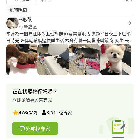
寵物照顧
林敏酸
新店區
本身為一個見紅休的上班族群 非常喜愛毛孩 透過平日晚上下班 假
日時光 陪伴毛孩度過快樂生活 本身有養一隻貓咪叫錢錢 女生 米克
斯 結紮 會與您的寶貝隔離 請勿擔心 您想找寄宿又覺得旅館太貴嗎
旅館空間太小毛孩不夠自在舒服嗎 長期因工作無法照顧寶貝嗎 酸
酸可以為您解決煩惱 酸酸的家為家庭式公寓 提供貓咪狗狗寶貝們
舒適住宿空間 鄰近走走公園可讓毛孩奔跑玩樂 也可到新店鄰近到
府服務 寄宿服務-以晚計價 ?：450/晚 兩隻以上有優惠 ?：500/晚
兩隻以上有優惠 到府服務-以距離計價 請洽詢後報價 僅接受寶貝
結紮 無病 不具有攻擊性 請自備寶貝用品Ex:睡覺窩 食物等 狗狗可
正在找寵物保姆嗎？
提供飯碗 水碗 零食 貓咪可提供貓盆 貓砂 飲水機 飯碗 玩具 零食 貓
立即邀請專家來完成
咪有自己的空間不與其他寶貝共用 貓咪跟狗狗同時間入住僅接各
一組 保障毛孩的生活品質 有任何問題皆可以聊聊 毛小愛
4.89
(
567
)
9,341
位專家
Petbacker皆有平台 請搜尋毛孩旅居慢活 FB:林。敏。酸 LINE：o
n e w l e m o n 1 2 3 1 IG:onewlemon0715
免費找專家