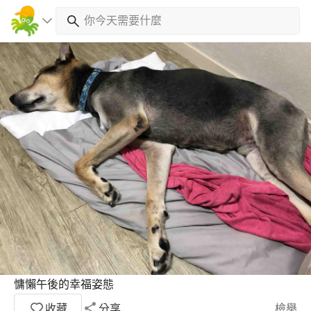
慵懶午後的幸福姿態
收藏
分享
檢舉