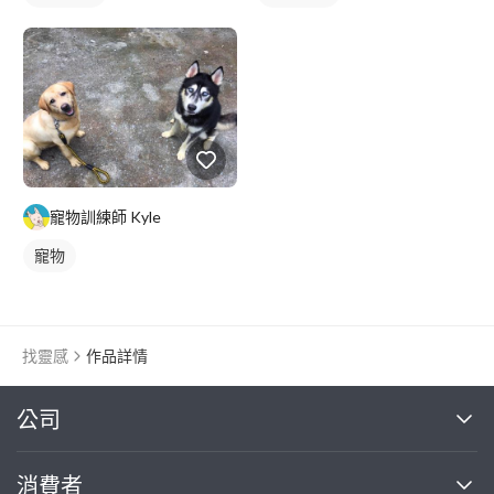
寵物訓練師 Kyle
寵物
找靈感
作品詳情
繼續完成
公司
關於我們
消費者
找專家(0)
買服務(0)