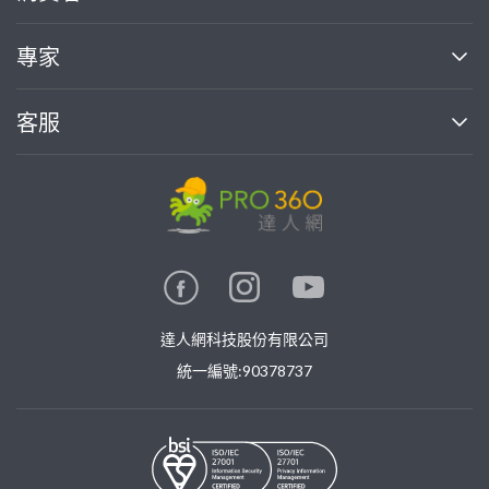
媒體報導
買服務
專家
部落格
如何使用PRO360
加入我們
案件中心
客服
熱門服務
投資人關係
成為專家
所有服務
客服中心
合作提案
如何接案
價格行情
使用條款
聯絡我們
專家指南
專家目錄
信任與保障
推廣服務
在地專家推薦
隱私權政策
卓越專家
達人網科技股份有限公司
關鍵字搜尋
公告
特約專家
統一編號:90378737
專業知識
勞健保專區
問專家
新手攻略