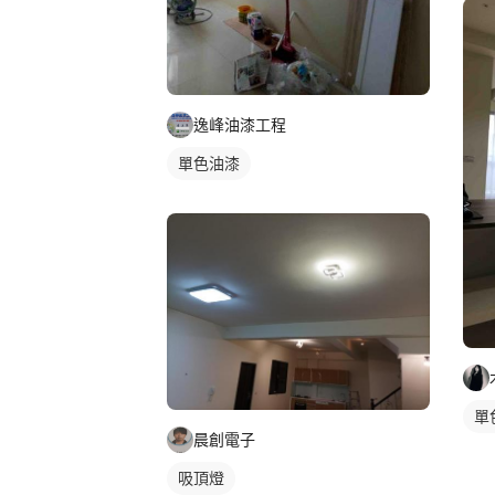
逸峰油漆工程
單色油漆
單
晨創電子
吸頂燈