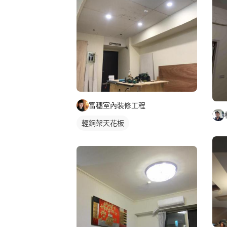
富穗室內裝修工程
輕鋼架天花板