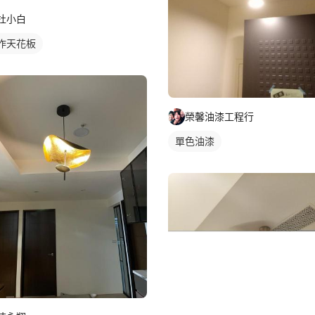
杜小白
作天花板
榮馨油漆工程行
單色油漆