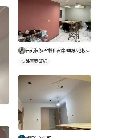
石刻裝修 客製化窗簾/壁紙/地板/系統櫃
特殊圖案壁紙