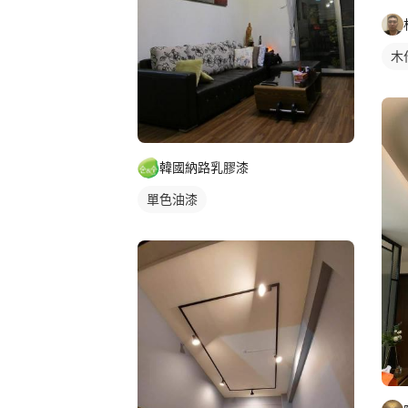
木
韓國納路乳膠漆
單色油漆