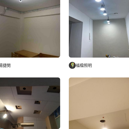
楊捷閔
福楹照明