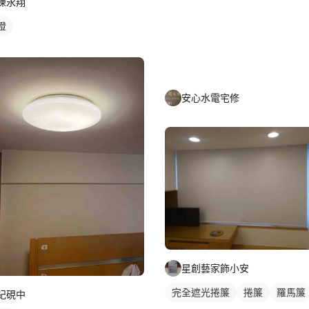
陳永翔
燈
安心水電宅修
星創藝家飾小安
完全遮光捲簾
捲簾
羅馬簾
紀硯中