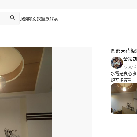
服務類別
找靈感
探索
圓形天花板
黃宗
太保
水電是良心事
煩互相尊重