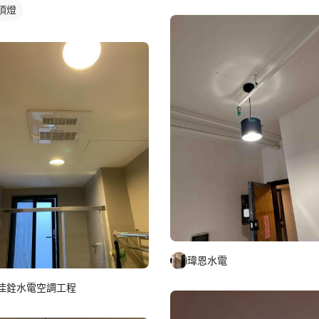
頂燈
瑋恩水電
佳銓水電空調工程