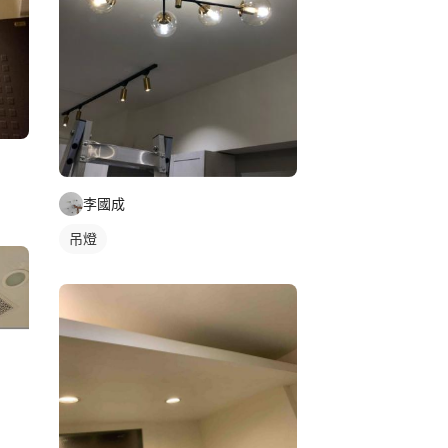
李國成
吊燈