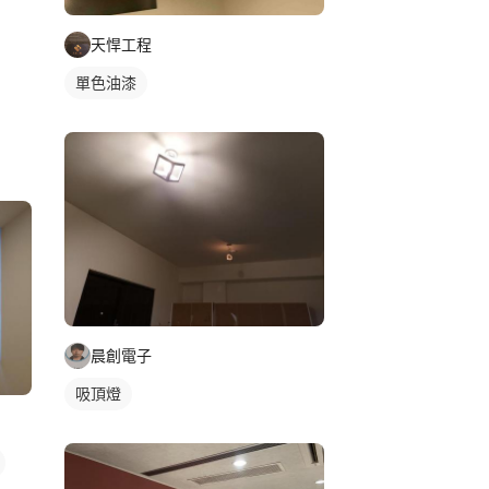
天悍工程
單色油漆
晨創電子
吸頂燈