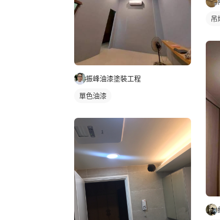
吊
振峰油漆塗裝工程
單色油漆