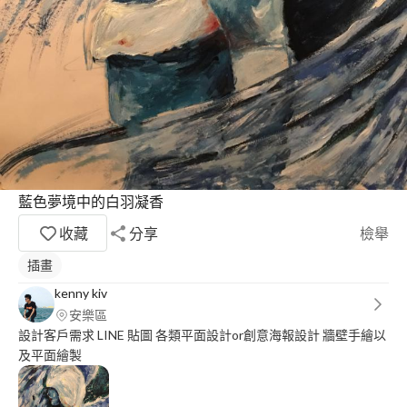
藍色夢境中的白羽凝香
收藏
分享
檢舉
插畫
kenny kiv
安樂區
設計客戶需求 LINE 貼圖 各類平面設計or創意海報設計 牆壁手繪以
及平面繪製