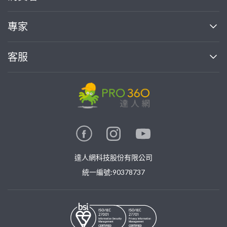
媒體報導
買服務
專家
部落格
如何使用PRO360
加入我們
案件中心
客服
熱門服務
投資人關係
成為專家
所有服務
客服中心
合作提案
如何接案
價格行情
使用條款
聯絡我們
專家指南
專家目錄
信任與保障
推廣服務
在地專家推薦
隱私權政策
卓越專家
達人網科技股份有限公司
關鍵字搜尋
公告
特約專家
統一編號:90378737
專業知識
勞健保專區
問專家
新手攻略