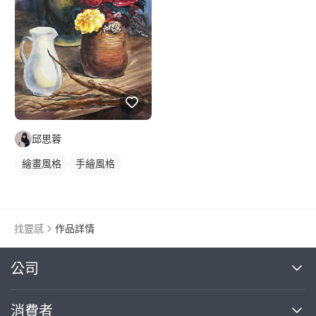
邱思蓉
繪畫風格
手繪風格
寫實畫風
插畫
靜物素描
找靈感
作品詳情
繼續完成
公司
關於我們
消費者
找專家(0)
買服務(0)