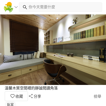
溫馨木質空間裡的靜謐閱讀角落
收藏
分享
檢舉
臥室