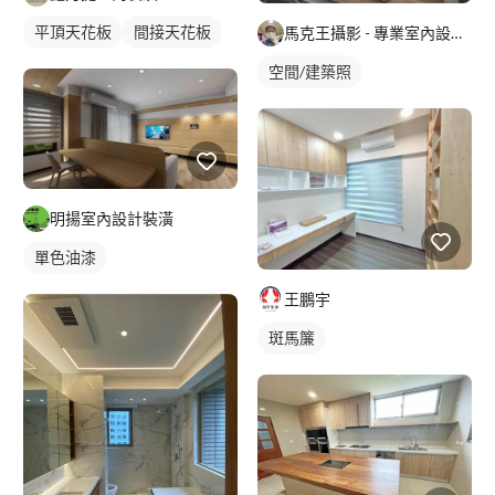
平頂天花板
間接天花板
馬克王攝影 - 專業室內設計攝影
空間/建築照
明揚室內設計裝潢
單色油漆
王鵬宇
斑馬簾