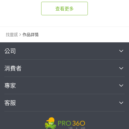
查看更多
找靈感
作品詳情
繼續完成
公司
關於我們
消費者
找專家(0)
買服務(0)
媒體報導
買服務
專家
部落格
如何使用PRO360
加入我們
案件中心
客服
熱門服務
投資人關係
成為專家
所有服務
客服中心
合作提案
如何接案
價格行情
使用條款