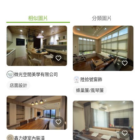
相似圖片
分類圖片
微光空間美學有限公司
陸拾號窗飾
店面設計
蜂巢簾/風琴簾
鑫力捷室內裝潢