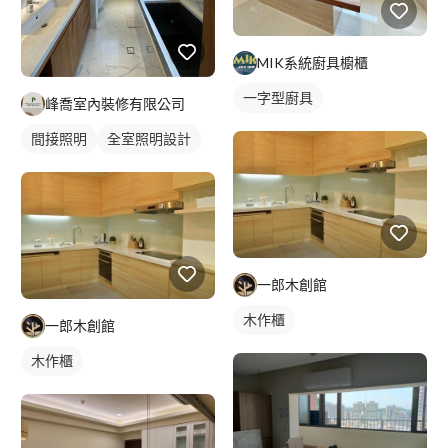
MIK系統廚具櫥櫃
一字型廚具
峰喬室內裝修有限公司
間接照明
全室照明設計
一郎木創館
木作櫃
一郎木創館
木作櫃