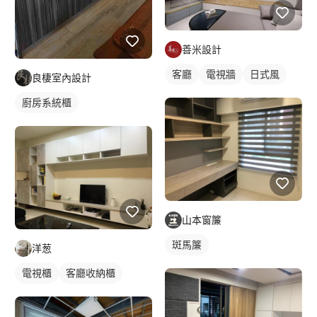
善米設計
客廳
電視牆
日式風
良棲室內設計
廚房系統櫃
山本窗簾
斑馬簾
洋葱
電視櫃
客廳收納櫃