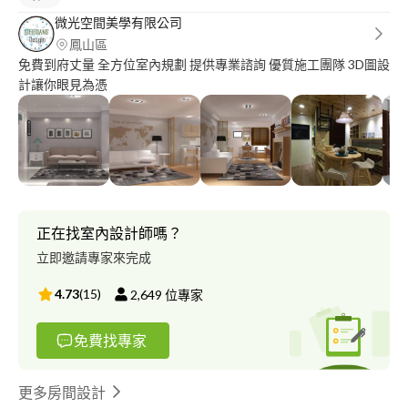
微光空間美學有限公司
鳳山區
免費到府丈量 全方位室內規劃 提供專業諮詢 優質施工團隊 3D圖設
計讓你眼見為憑
正在找室內設計師嗎？
立即邀請專家來完成
4.73
(
15
)
2,649
位專家
免費找專家
更多房間設計