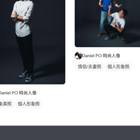
Daniel PO 時尚人像
情侶/夫妻照
個人形象照
情侶照
情侶形象照
Daniel PO 時尚人像
象美照
個人形象照