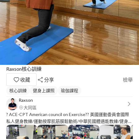
Raxson核心訓練
收藏
分享
檢舉
核心訓練
健身上課照
瑜伽課程
Raxson
大同區
? ACE-CPT American council on Exercise?? 美國運動委員會國際
私人健身教練/運動按摩肌筋膜鬆動術/中華民國體適能教練/健身協
會樂齡健身教練/ CPR+AED ✨一對一個人指導 | 體態雕塑 | 增肌減
脂?? ?熱愛衝浪露營的健身教練 ｜ ⛺️??? ?健身資歷10年 ?科技業工