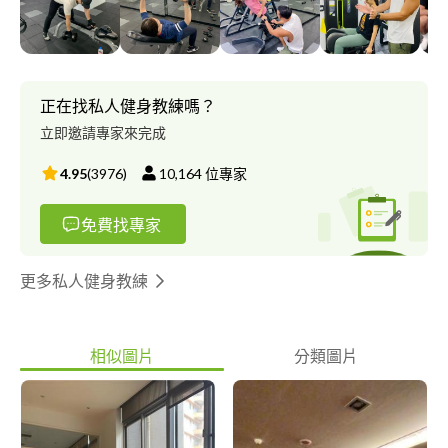
程師背景 ?以專業安全高效率學理式訓練 ?中山捷運站旁/到府社區
家教 ======================== 注重學生基礎訓練與安全性
指導學生學習了解自身肌肉關節相關知識 注重學生運動狀態與動
作細節調整 透過運動改善身材增加自信 你會發現更喜歡有運動的
自己 經驗： 學生上課2個月可以有明顯線條改善與進步 學生平均
正在找私人健身教練嗎？
十週瘦5％體脂肪，體重下降6公斤 改善文明病，駝背、圓肩、肩
立即邀請專家來完成
頸腰酸背痛 ======================== ?? 持有證照?? ACE -
CPT American council on Exercise 美國運動委員會.國際私人健身
4.95
(
3976
)
10,164
位專家
教練 運動按摩肌筋膜鬆動術 (MRSM) 中華民國體適能C級教練 中華
民國健身協會樂齡健身教練 CPR+AED救護證照 ?? 專長 ?? 一對一
免費找專家
個人指導 體態雕塑 功能性訓練 姿勢評估 增肌/減脂/減重指導 拳擊
體適能 飲食規劃 體重管理 銀髮族體適能 居家訓練 傷後復健運動訓
運動按摩 十週體脂下降課程 十週增肌雕塑線條 翹臀訓練 客製化訓
更多私人健身教練
練 ?可先預約體驗課(60分鐘)內容包含： ♦️人體八大關節穩定性及靈
活度檢測。 ♦️課程內容多為多功能徒手、核心、下背肌耐 力檢測及
一些全身性動作訓練（適合居家健身）。 ♦️運動姿勢矯正及增加肌
相似圖片
分類圖片
耐力。 後續正式課程會依照身體狀態做個人化訓練 （如平衡感、
協調、核心穩定、肌耐力或心肺功能等等）