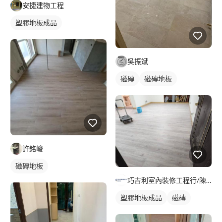
安捷建物工程
塑膠地板成品
吳振斌
磁磚
磁磚地板
許銘峻
磁磚地板
巧吉利室內裝修工程行/陳家進
塑膠地板成品
磁磚