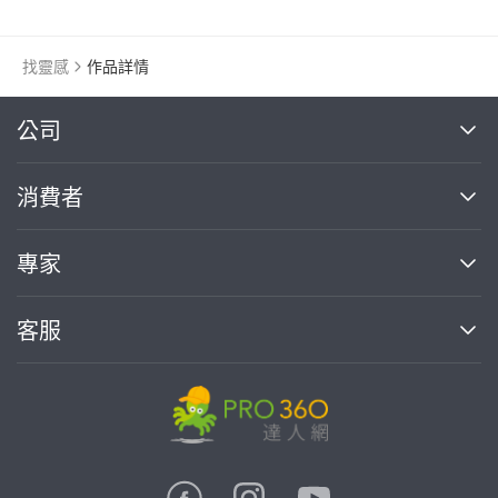
找靈感
作品詳情
繼續完成
公司
關於我們
消費者
找專家(0)
買服務(0)
媒體報導
買服務
專家
部落格
如何使用PRO360
加入我們
案件中心
客服
熱門服務
投資人關係
成為專家
所有服務
客服中心
合作提案
如何接案
價格行情
使用條款
聯絡我們
專家指南
專家目錄
信任與保障
推廣服務