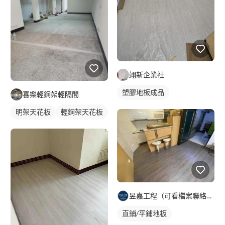
翊新企業社
塑膠地板成品
喜樂輕鋼架輕隔間
明架天花板
輕鋼架天花板
昱嘉工程（可看檔案聯絡資訊）
直鋪/平鋪地板