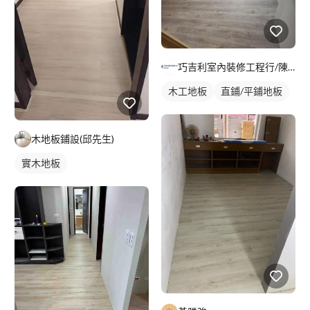
巧吉利室內裝修工程行/陳家進
木工地板
直鋪/平鋪地板
木地板鋪設(邱先生)
實木地板