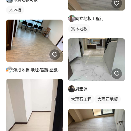
木地板
同立地板工程行
實木地板
鴻成地板·地毯·窗簾·壁紙·輕鋼架·專業施工團隊
周宏運
大理石工程
大理石地板
石材地板