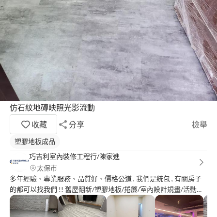
仿石紋地磚映照光影流動
收藏
分享
檢舉
塑膠地板成品
巧吉利室內裝修工程行/陳家進
太保市
多年經驗、專業服務、品質好、價格公道 , 我們是統包 , 有關房子
的都可以找我們 !! 舊屋翻新/塑膠地板/捲簾/室內設計規畫/活動拉
門/窗簾/壁紙/各項統包, 免費到府估價