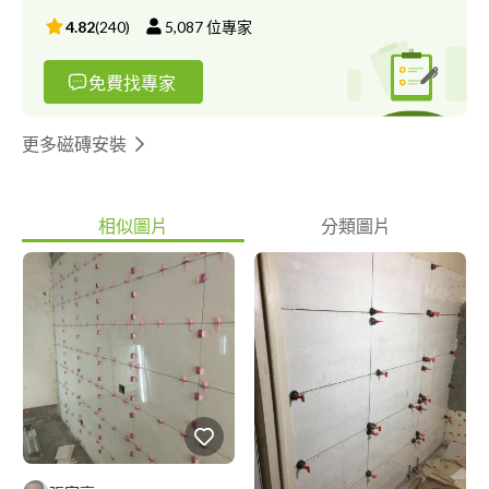
4.82
(
240
)
5,087
位專家
免費找專家
更多磁磚安裝
相似圖片
分類圖片