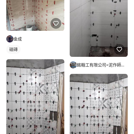
金成
磁磚
銘翰工有限公司=泥作師傅=磁磚師傅=輕隔間師傅=無障礙新作