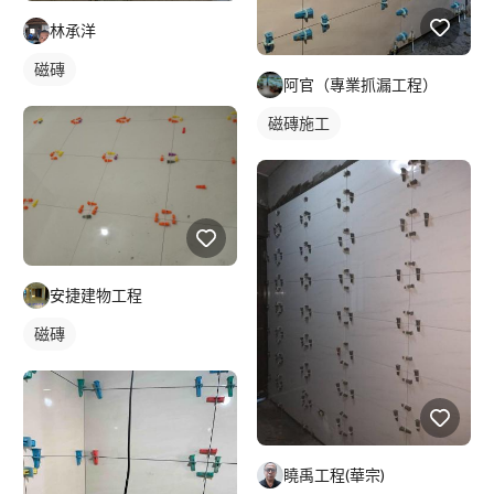
林承洋
磁磚
阿官（專業抓漏工程）
磁磚施工
安捷建物工程
磁磚
䁱禹工程(華宗)