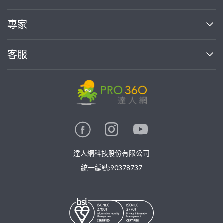
媒體報導
買服務
專家
部落格
如何使用PRO360
加入我們
案件中心
客服
熱門服務
投資人關係
成為專家
所有服務
客服中心
合作提案
如何接案
價格行情
使用條款
聯絡我們
專家指南
專家目錄
信任與保障
推廣服務
在地專家推薦
隱私權政策
卓越專家
達人網科技股份有限公司
關鍵字搜尋
公告
特約專家
統一編號:90378737
專業知識
勞健保專區
問專家
新手攻略