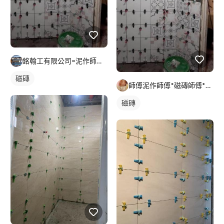
銘翰工有限公司=泥作師傅=磁磚師傅=輕隔間師傅=無障礙新作
磁磚
師傅泥作師傅*磁磚師傅*輕隔間師傅*天花板師傅*結構補強
磁磚