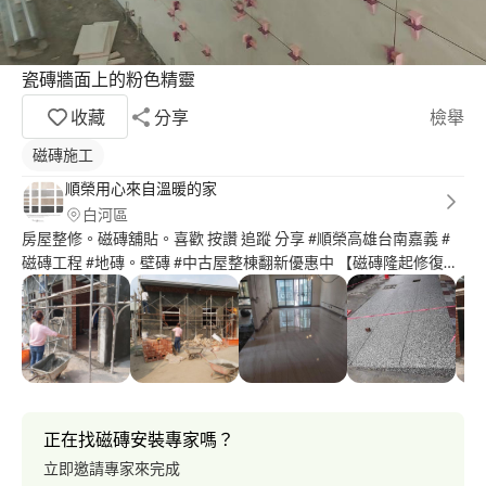
瓷磚牆面上的粉色精靈
收藏
分享
檢舉
磁磚施工
順榮用心來自溫暖的家
白河區
房屋整修。磁磚舖貼。喜歡 按讚 追蹤 分享 #順榮高雄台南嘉義 #
磁磚工程 #地磚。壁磚 #中古屋整棟翻新優惠中 【磁磚隆起修復工
程】 浴室翻修。 各式。木紋磚。 各式磁磚工程 連工帶料施工 樓梯
連工帶料 泥做地坪打底 各式60*60 80*80 ，100*100，60*120，
80*160，拋光地磚 60*60一坪 80*80一坪 搬運 吊料工程 另估價
【硬底整平器鋪設】(大理石工法。背批) ??????服務地區：，台
南，高雄，嘉義 喜歡私詢 免費詢問 親切服務 【中古屋翻新】【浴
廁翻新】
正在找磁磚安裝專家嗎？
立即邀請專家來完成