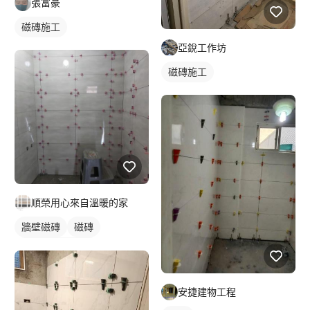
張富豪
磁磚施工
亞銳工作坊
磁磚施工
順榮用心來自溫暖的家
牆壁磁磚
磁磚
石材牆面/電視牆
安捷建物工程