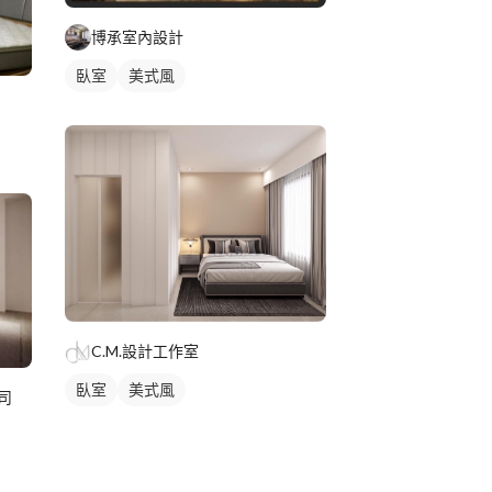
博承室內設計
臥室
美式風
C.M.設計工作室
臥室
美式風
司