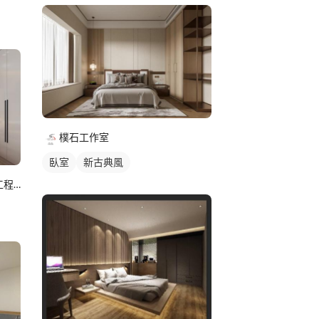
樸石工作室
臥室
新古典風
PFwork Design 品沃克設計 l 工程 安信建築經理屢約保證