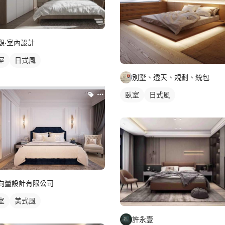
觀·室內設計
室
日式風
別墅、透天、規劃、統包
臥室
日式風
向量設計有限公司
室
美式風
許永壹