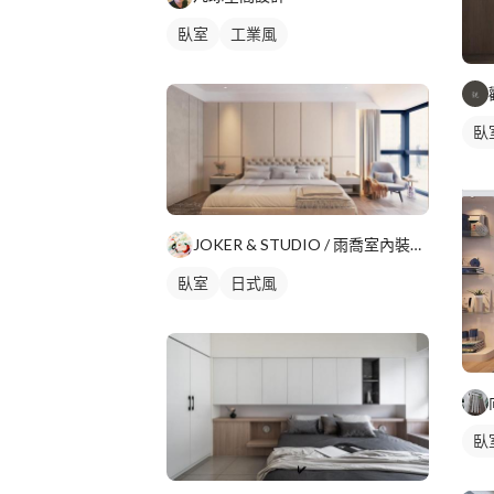
臥室
工業風
臥
JOKER & STUDIO / 雨喬室內裝修有限公司
臥室
日式風
臥