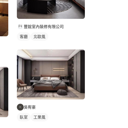
豐鋐室內裝修有限公司
客廳
北歐風
吳宥豪
臥室
工業風