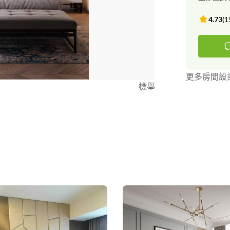
4.73
(
1
更多房間設
檢舉