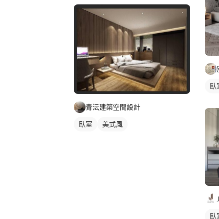
臥
青沄建築空間設計
臥室
美式風
臥