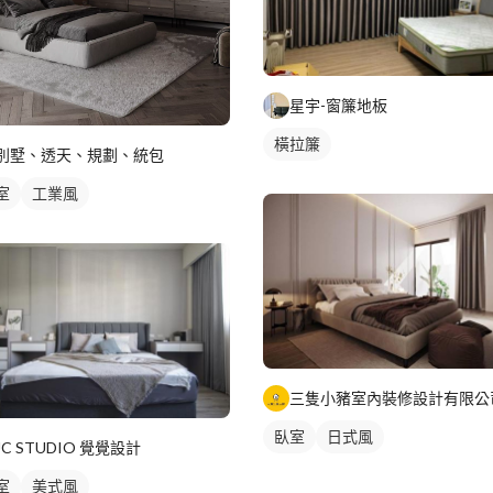
星宇-窗簾地板
橫拉簾
別墅、透天、規劃、統包
室
工業風
三隻小豬室內裝修設計有限公
臥室
日式風
JC STUDIO 覺覺設計
室
美式風