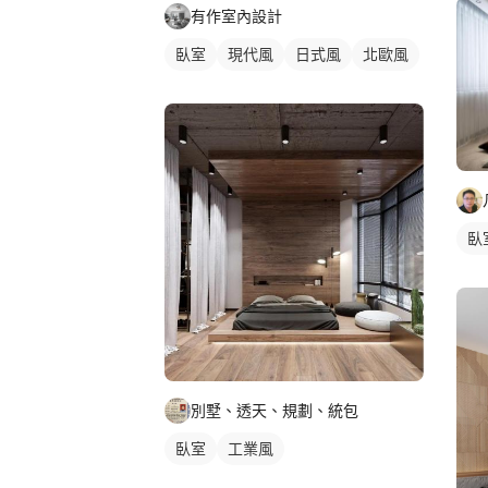
有作室內設計
臥室
現代風
日式風
北歐風
臥
別墅、透天、規劃、統包
臥室
工業風