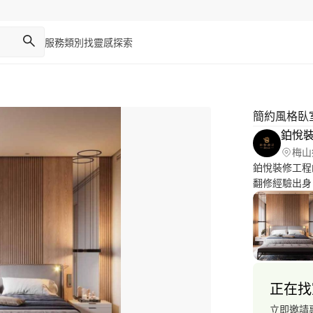
服務類別
找靈感
探索
鉑悅
梅山
鉑悅裝修工程
翻修經驗出身
設計，更經手
正在找
立即邀請