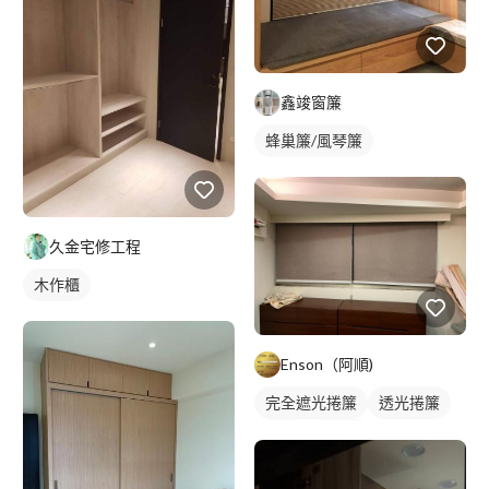
鑫竣窗簾
蜂巢簾/風琴簾
久金宅修工程
木作櫃
Enson（阿順)
完全遮光捲簾
透光捲簾
捲簾
羅馬簾