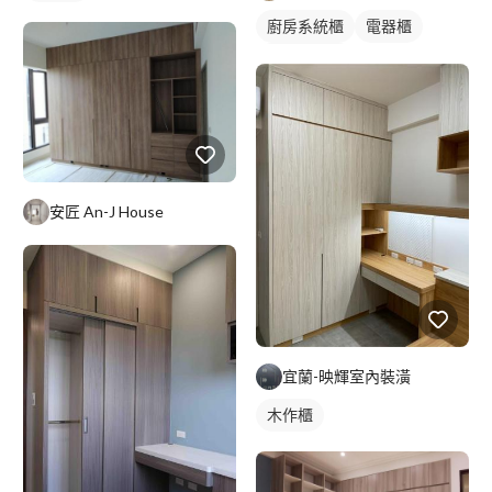
廚房系統櫃
電器櫃
轉角型廚具
安匠 An-J House
宜蘭-映輝室內裝潢
木作櫃