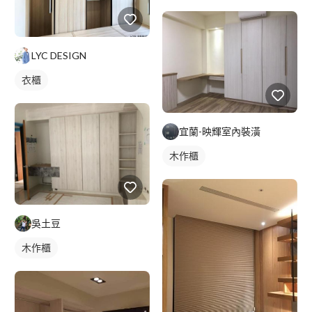
LYC DESIGN
衣櫃
宜蘭-映輝室內裝潢
木作櫃
吳土豆
木作櫃