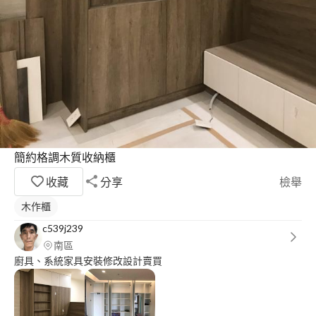
簡約格調木質收納櫃
收藏
分享
檢舉
木作櫃
c539j239
南區
廚具、系統家具安裝修改設計賣買