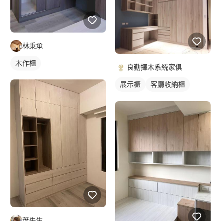
林秉承
木作櫃
良勤擇木系統家俱
展示櫃
客廳收納櫃
電視櫃
葉先生