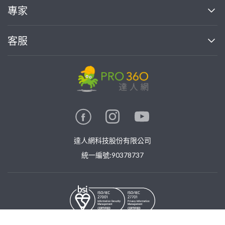
買服務
專家
部落格
如何使用PRO360
加入我們
案件中心
客服
熱門服務
投資人關係
成為專家
所有服務
客服中心
合作提案
如何接案
價格行情
使用條款
聯絡我們
專家指南
專家目錄
信任與保障
推廣服務
在地專家推薦
隱私權政策
卓越專家
達人網科技股份有限公司
關鍵字搜尋
公告
特約專家
統一編號:90378737
專業知識
勞健保專區
問專家
新手攻略
©
2026
PRO360. All rights reserved.