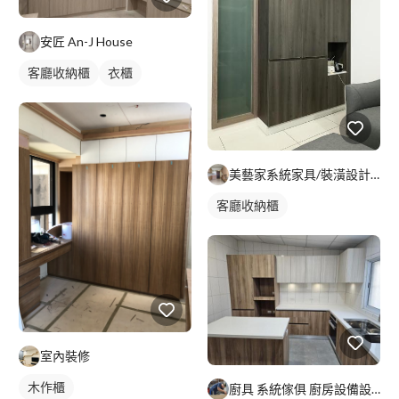
安匠 An-J House
客廳收納櫃
衣櫃
美藝家系統家具/裝潢設計/統包服務
客廳收納櫃
室內裝修
木作櫃
廚具 系統傢俱 廚房設備設計安裝