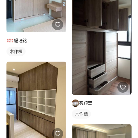
楊瑨銘
木作櫃
張順華
木作櫃