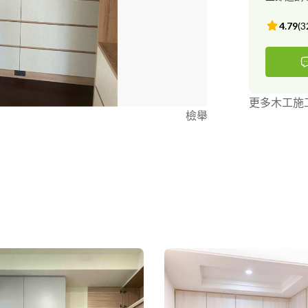
4.79
(
3
更多木工施
檢舉