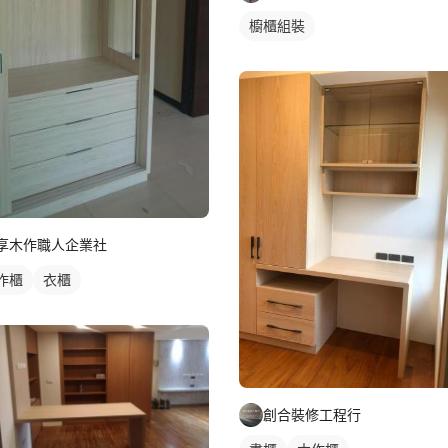
櫥櫃組裝
享木作職人企業社
作櫃
衣櫃
創合裝修工程行