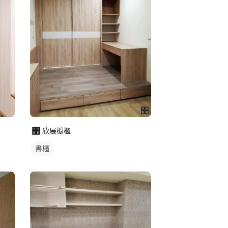
欣展櫥櫃
書櫃