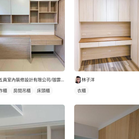
五員室內裝修設計有限公司/珈霏工程行
林子洋
作櫃
房間吊櫃
床頭櫃
衣櫃