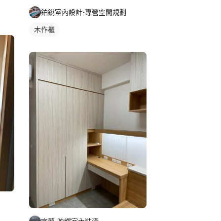
鉑銳室內設計-專營空間規劃
木作櫃