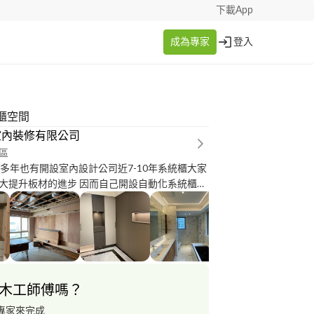
下載App
成為專家
登入
櫃空間
室內裝修有限公司
區
0多年也有開設室內設計公司近7-10年系統櫃大家
大提升板材的進步 因而自己開設自動化系統櫃加
作搭配互補不足的地方 ！ 不像一般設計師或統包
種沒有門市或工廠 對業主都是一種風險！而在服
一定有競爭力跟保障！
木工師傅嗎？
專家來完成