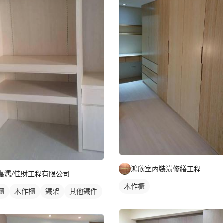
鴻欣室內裝潢修繕工程
嘉濡/佳財工程有限公司
木作櫃
櫃
木作櫃
鐵架
其他鐵件