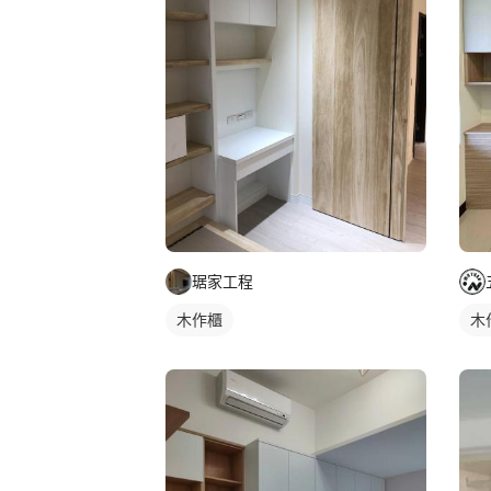
琚家工程
木作櫃
木