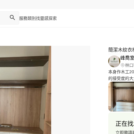
服務類別
找靈感
探索
簡潔木紋衣
峰喬
林口
本身作木工2
的接受度的大
工廠 來跟木
跟一般單一工
務跟價格上也
正在找
立即邀請