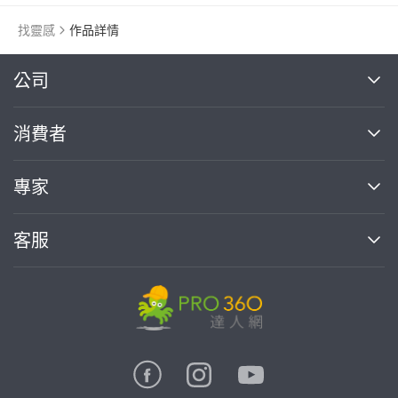
找靈感
作品詳情
繼續完成
公司
關於我們
消費者
找專家(0)
買服務(0)
媒體報導
買服務
專家
部落格
如何使用PRO360
加入我們
案件中心
客服
熱門服務
投資人關係
成為專家
所有服務
客服中心
合作提案
如何接案
價格行情
使用條款
聯絡我們
專家指南
專家目錄
信任與保障
推廣服務
在地專家推薦
隱私權政策