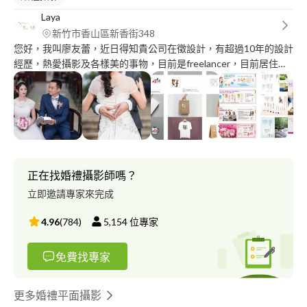
Laya
新竹市香山區新香街348
您好，我叫廖友蕾，近日得知貴公司在徵設計，有超過10年的設計
經歷，熱愛攝影及各樣美的事物，目前是freelancer，目前居住在
新竹，希望您能給我機會介紹我自己及這幾年來我的作品，謝謝！
正在找婚禮攝影師嗎？
立即邀請專家來完成
4.96
(
784
)
5,154
位專家
免費找專家
更多婚禮平面攝影