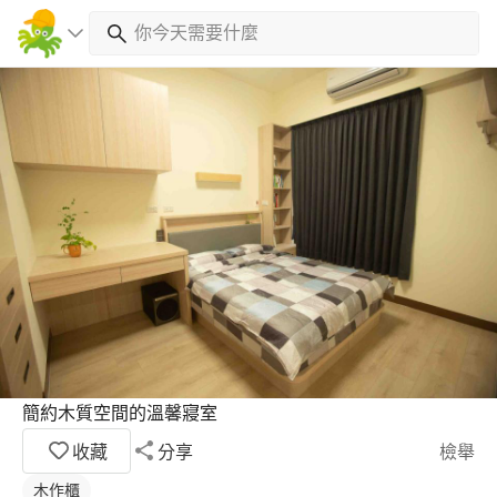
簡約木質空間的溫馨寢室
收藏
分享
檢舉
木作櫃