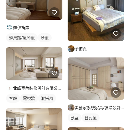
羅伊窗簾
蜂巢簾/風琴簾
紗簾
余侑真
北峰室內裝修設計有限公司 LI&LI design
客廳
電視牆
混搭風
北歐風
簡約風
美藝家系統家具/裝潢設計/統包服務
臥室
日式風