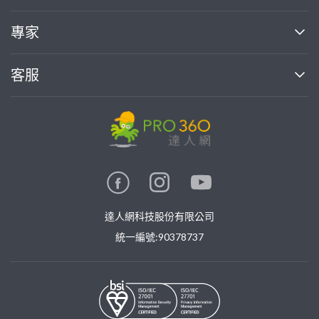
媒體報導
買服務
專家
部落格
如何使用PRO360
加入我們
案件中心
客服
熱門服務
投資人關係
成為專家
所有服務
客服中心
合作提案
如何接案
價格行情
使用條款
聯絡我們
專家指南
專家目錄
信任與保障
推廣服務
在地專家推薦
隱私權政策
卓越專家
達人網科技股份有限公司
關鍵字搜尋
公告
特約專家
統一編號:90378737
專業知識
勞健保專區
問專家
新手攻略