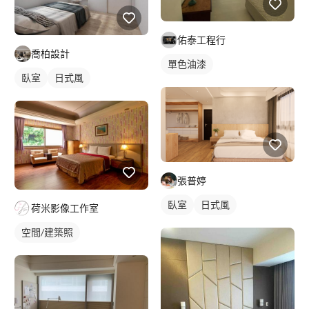
佑泰工程行
喬柏設計
單色油漆
臥室
日式風
張普婷
臥室
日式風
荷米影像工作室
空間/建築照