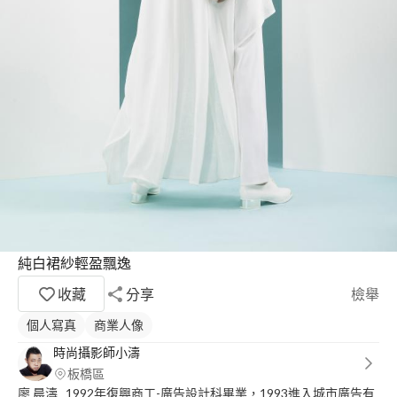
純白裙紗輕盈飄逸
收藏
分享
檢舉
個人寫真
商業人像
時尚攝影師小濤
板橋區
廖 晨濤 1992年復興商工-廣告設計科畢業，1993進入城市廣告有