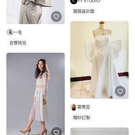
YY STUDIO
服裝設計圖
一毛
女模特兒
郭秀蕊
婚紗訂製