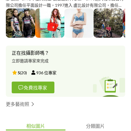
限公司擔任平面設計一職，1997進入 盧比設計有限公司，擔任影
像創意總監，2006年開設蓋司創意有限公司，目前為自由攝影工
作 者，多年專注在攝影 / 平面 影像處理。累積多年的商業拍攝經
驗，可以為客戶節省許多不必要 的浪費，自身不斷的更新創新的
思維，讓自己處於最佳的狀況，對於時尚影像充滿著熱情。也 希
望借由自身的經驗能夠帶給客戶更好的體驗。
正在找攝影師嗎？
立即邀請專家來完成
5
(
20
)
936
位專家
免費找專家
更多藝術照
相似圖片
分類圖片