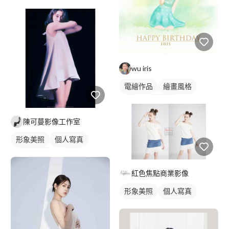
wu iris
電繪作品
繪畫風格
插畫
人物插畫
陳可蔓影像工作室
形象美照
個人寫真
棚拍藝術照
沙龍照
藝術照
紅色焦點商業影像
形象美照
個人寫真
沙龍照
藝術照
商業人像