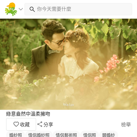
綠意盎然中溫柔擁吻
收藏
分享
檢舉
婚紗照
情侶婚紗照
情侶藝術照
情侶照
類婚紗