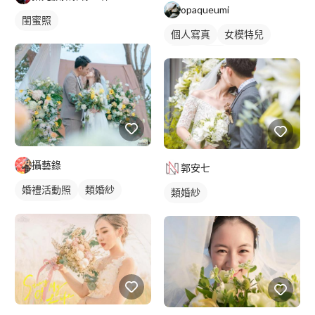
opaqueumi
閨蜜照
個人寫真
女模特兒
外拍
抓拍
攝藝錄
郭安七
婚禮活動照
類婚紗
類婚紗
婚禮攝影