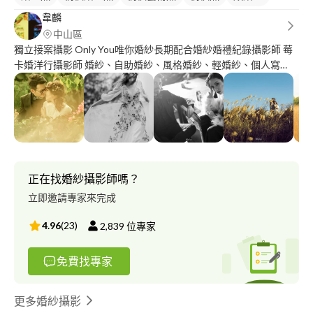
韋麟
中山區
獨立接案攝影 Only You唯你婚紗長期配合婚紗婚禮紀錄攝影師 莓
卡婚洋行攝影師 婚紗、自助婚紗、風格婚紗、輕婚紗、個人寫
真、孕婦寫真、活動攝影、婚禮現場紀實攝影…等
正在找婚紗攝影師嗎？
立即邀請專家來完成
4.96
(
23
)
2,839
位專家
免費找專家
更多婚紗攝影