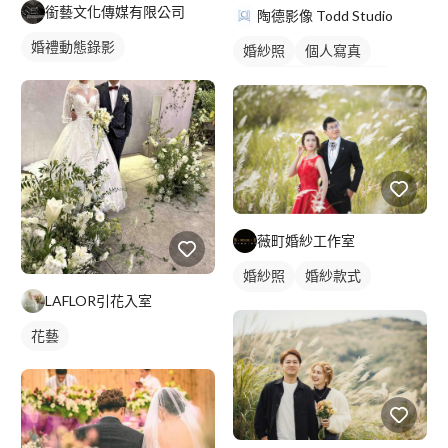
銜藝文化傳媒有限公司
陶德影像 Todd Studio
婚禮動態錄影
婚紗照
個人寫真
美式婚紗照
婚禮攝影
薇町婚紗工作室
婚紗照
婚紗款式
LAFLOR引花入室
類婚紗
花藝