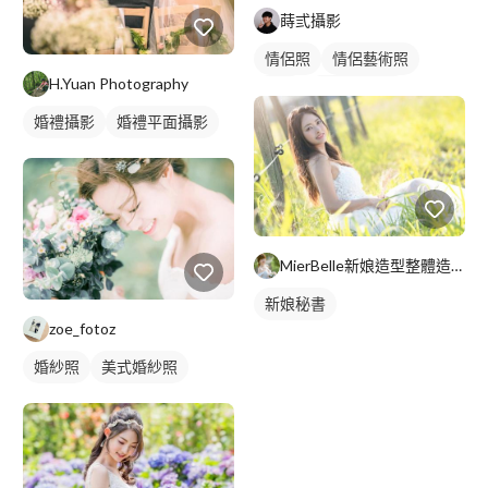
蒔弎攝影
情侶照
情侶藝術照
H.Yuan Photography
外拍
情侶/夫妻照
婚禮攝影
婚禮平面攝影
MierBelle新娘造型整體造型工作室
新娘秘書
zoe_fotoz
婚紗照
美式婚紗照