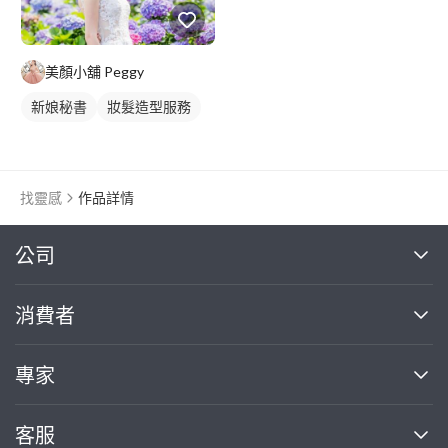
美顏小舖 Peggy
新娘秘書
妝髮造型服務
找靈感
作品詳情
繼續完成
公司
關於我們
消費者
找專家(0)
買服務(0)
媒體報導
買服務
專家
部落格
如何使用PRO360
加入我們
案件中心
客服
熱門服務