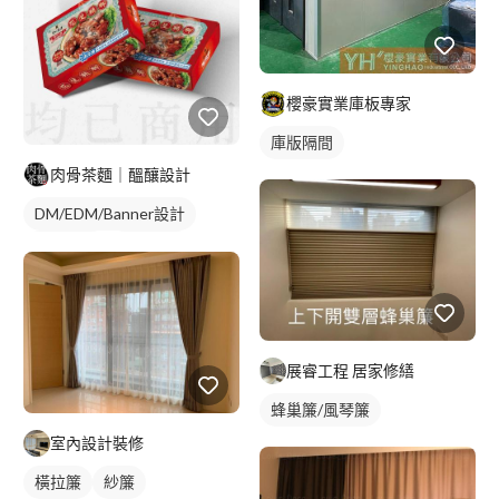
櫻豪實業庫板專家
庫版隔間
肉骨茶麵｜醞釀設計
DM/EDM/Banner設計
包裝設計
插圖應用
展睿工程 居家修繕
蜂巢簾/風琴簾
室內設計裝修
橫拉簾
紗簾