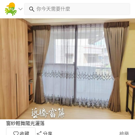
窗紗輕舞陽光灑落
收藏
分享
檢舉