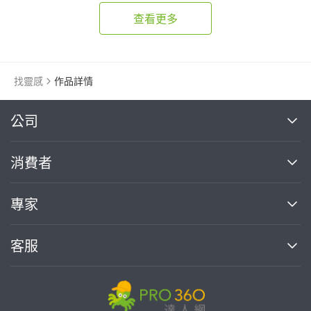
查看更多
找靈感
作品詳情
繼續完成
公司
關於我們
消費者
找專家(0)
買服務(0)
媒體報導
買服務
專家
部落格
如何使用PRO360
加入我們
案件中心
客服
熱門服務
投資人關係
成為專家
所有服務
客服中心
合作提案
如何接案
價格行情
使用條款