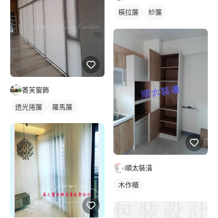
橫拉簾
紗簾
落地窗窗簾
莕芙窗飾
透光捲簾
羅馬簾
順太裝潢
木作櫃