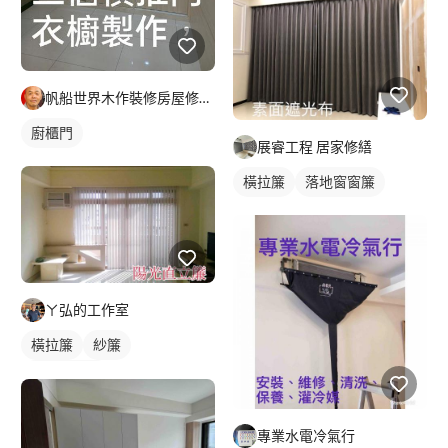
帆船世界木作裝修房屋修繕工程
廚櫃門
展睿工程 居家修繕
橫拉簾
落地窗窗簾
ㄚ弘的工作室
橫拉簾
紗簾
落地窗窗簾
專業水電冷氣行