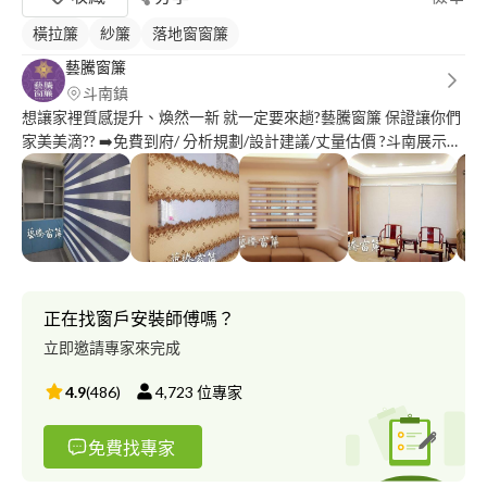
橫拉簾
紗簾
落地窗窗簾
藝騰窗簾
斗南鎮
想讓家裡質感提升、煥然一新 就一定要來趟?藝騰窗簾 保證讓你們
家美美滴?? ➡️免費到府/ 分析規劃/設計建議/丈量估價 ?斗南展示中
心-斗南鎮石橋路60號 ?歡迎預約參觀TEL:0*********
正在找窗戶安裝師傅嗎？
立即邀請專家來完成
4.9
(
486
)
4,723
位專家
免費找專家