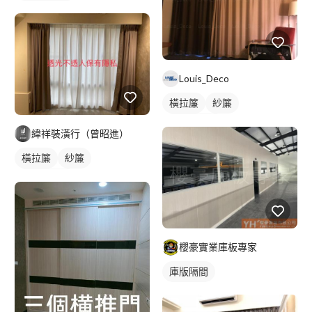
落地窗窗簾
Louis_Deco
橫拉簾
紗簾
落地窗窗簾
緯祥裝潢行（曾昭進）
橫拉簾
紗簾
落地窗窗簾
櫻豪實業庫板專家
庫版隔間