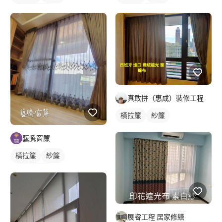
落地窗窗簾
落地窗窗簾
真敢拼（惠成）裝修工程
橫拉簾
紗簾
藝騰窗簾
橫拉簾
紗簾
落地窗窗簾
展睿工程 居家修繕