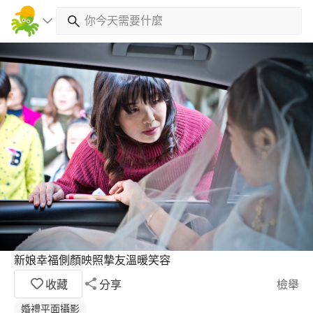
新娘幸福側顏映照摯友溫暖笑容
收藏
分享
檢舉
婚禮平面攝影