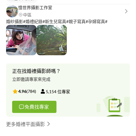
憶世界攝影工作室
中區
婚紗攝影#婚禮紀錄#新生兒寫真#親子寫真#孕婦寫真#
正在找婚禮攝影師嗎？
立即邀請專家來完成
4.96
(
784
)
5,154
位專家
免費找專家
更多婚禮平面攝影