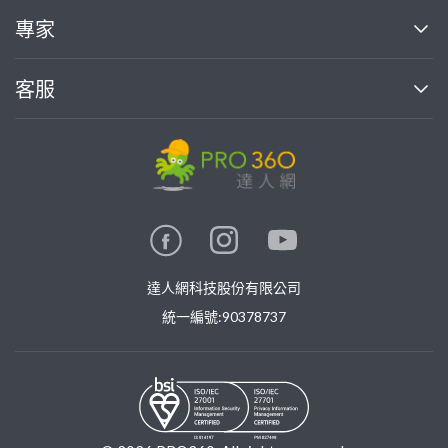
買服務
專家
部落格
如何使用PRO360
加入我們
案件中心
客服
熱門服務
投資人關係
成為專家
所有服務
客服中心
合作提案
如何接案
價格行情
使用條款
聯絡我們
專家指南
專家目錄
信任與保障
推廣服務
在地專家推薦
隱私權政策
卓越專家
達人網科技股份有限公司
關鍵字搜尋
公告
特約專家
統一編號:90378737
專業知識
勞健保專區
問專家
新手攻略