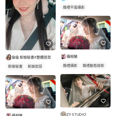
婚禮平面攝影
攝相豬
倫倫 新娘秘書X整體造型
婚禮攝影
婚禮動態錄影
新娘秘書
新娘妝容
妝髮造型服務
ZY STUDIO
攝相豬