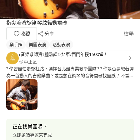
指尖流淌旋律 琴絃舞動靈魂
收藏
分享
檢舉
樂手照
樂團表演
活動表演
?音樂系師資?體驗課✨北車/西門年授1500堂！
中正區
? 學習最怕走冤枉路，選擇台北最專業教學團隊 ? ? 你是否夢想著彈
奏一首動人的吉他樂曲？或是想在鋼琴的音符間尋找靈感？ 不論
你對音樂的渴望，我們的音樂教室都能夠滿足你的期待！ ? 我們提
供多樣化的吉他課程，包括民謠吉他、鋼弦演奏吉他和電吉他等
讓你在音樂的世界中找到自己的獨特風格 ?位於台北市中正區北車
旁，交通便利 無論你是搭乘捷運、公車，甚至騎著機車，都能輕
鬆抵達 地理位置優越，讓你更輕鬆地享受音樂學習的樂趣！ ? 對於
沒有樂器的學生，我們有吉他的租借和選購補助， 讓你輕鬆開始
彈奏音樂～ ?‍? 吉他師資團隊由林政諺老師親自挑選 林老師擁有國
正在找樂團嗎？
立臺南大學音樂系碩士班-音樂教育專長的背景 碩士研究更是針對
立即邀請專家來完成
民謠吉他教材兩大火紅教材： 《新琴點撥》與《彈指之間》的內