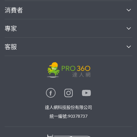
關於我們
消費者
找專家(0)
買服務(0)
媒體報導
買服務
專家
部落格
如何使用PRO360
加入我們
案件中心
客服
熱門服務
投資人關係
成為專家
所有服務
客服中心
合作提案
如何接案
價格行情
使用條款
聯絡我們
專家指南
專家目錄
信任與保障
推廣服務
在地專家推薦
隱私權政策
卓越專家
達人網科技股份有限公司
關鍵字搜尋
公告
特約專家
統一編號:90378737
專業知識
勞健保專區
問專家