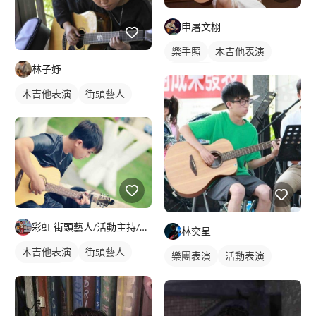
申屠文栩
樂手照
木吉他表演
林子妤
歌唱表演
木吉他表演
街頭藝人
彩虹 街頭藝人/活動主持/包車旅遊/機場接駁
林奕呈
木吉他表演
街頭藝人
樂團表演
活動表演
歌唱表演
木吉他表演