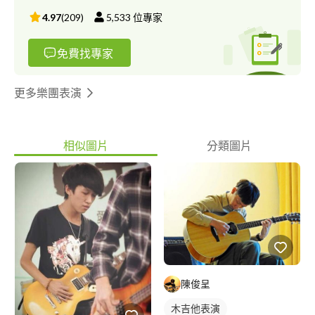
容分析與比較研究，深耕音樂教育領域多年。 是台灣少有的研究
4.97
(
209
)
5,533
位專家
吉他教學團隊 ? 探索鋼琴之美，選擇台南最專業的教學團隊 ⭐️ 在台
南，有一支文化部藝師藝友唯一背書的鋼琴教學團隊 ⭐️ ⭐️ 法官、醫
免費找專家
師、老師都選擇了我們 ⭐️ ⭐️ 教學理論不僅僅是奧福，更有柯大宜和
達克羅士 ⭐️ 我們提供多元且扎實的學琴模式 ? 專攻鋼琴，專注服務
? 我們十年來一直專注於鋼琴教學，精進教學品質和師資水準 ? 教
更多樂團表演
學地點遍佈台南舊市區各地，輕鬆便利 ?‍? 每年提供超過4000堂課
程‼️ 得到家長和學生的肯定 （法官、國立大學教授、博士、成大醫
師等各領域精英的共同選擇，名額有限） ? 台灣文化部審核和補助
相似圖片
分類圖片
的音樂教學 ? 老師們熱忱細心，收費公道 擔心學琴會有壓力？老師
溝通不易？ 在這裡，這些煩惱都沒有，學琴不再是負擔～ 特定教
室提供專用琴房供學生課後練琴
陳俊呈
木吉他表演