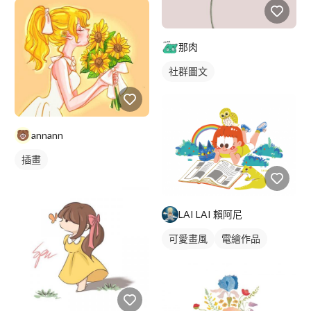
那肉
社群圖文
annann
插畫
LAI LAI 賴阿尼
可愛畫風
電繪作品
插畫