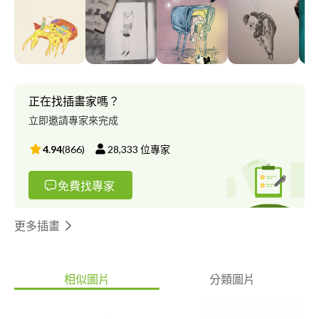
台中藝術書展 2023草率季 2022混種實驗24H Radio 插畫貼紙創作
展 2022濕地GYM肌汗市集 2021春季當代藝術沙龍 2020台北插畫
藝術節 設計過的案子包含: 衣服插畫/刺青插畫/繪本插圖/ 音樂單曲
封面/科普插圖等 創作方式包含手繪與電繪。
正在找插畫家嗎？
立即邀請專家來完成
4.94
(
866
)
28,333
位專家
免費找專家
更多插畫
相似圖片
分類圖片