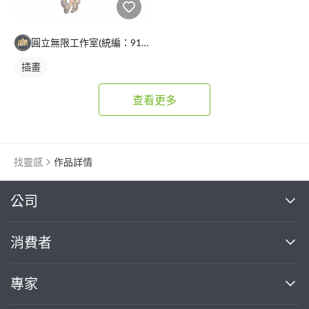
圓立無限工作室(統編：91512206)/張庭禎
插畫
查看更多
找靈感
作品詳情
繼續完成
公司
關於我們
消費者
找專家(0)
買服務(0)
媒體報導
買服務
專家
部落格
如何使用PRO360