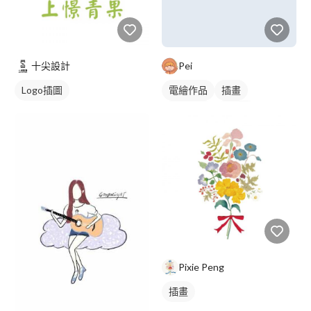
十尖設計
Pei
Logo插圖
電繪作品
插畫
動物插畫
吉祥物
卡通商標
橘色
Pixie Peng
插畫