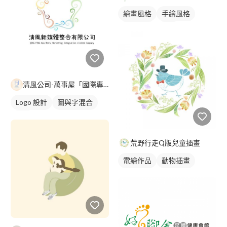
繪畫風格
手繪風格
電繪作品
插畫
人物插畫
清風公司-萬事屋「國際專案團隊」
Logo 設計
圖與字混合
紅色
荒野行走Q版兒童插畫
電繪作品
動物插畫