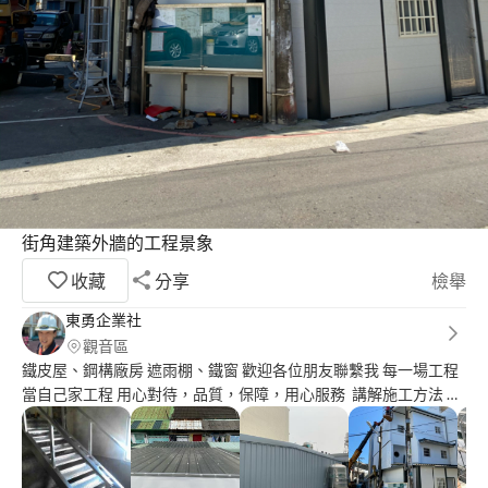
街角建築外牆的工程景象
收藏
分享
檢舉
東勇企業社
觀音區
鐵皮屋、鋼構廠房 遮雨棚、鐵窗 歡迎各位朋友聯繫我 每一場工程
當自己家工程 用心對待，品質，保障，用心服務 講解施工方法 與
業主商討如何施做 來達到雙方的共識