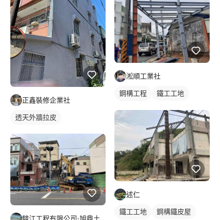
淞順工業社
鋼構工程
鐵工工地
正鑫裝修企業社
鋼構鐵皮屋
透天外牆拉皮
述仁
鐵工工地
鋼構鐵皮屋
駿江工程有限公司-旭鼎土木包工業