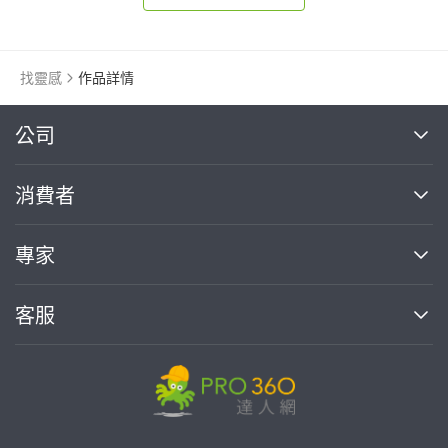
找靈感
作品詳情
繼續完成
公司
關於我們
消費者
找專家(0)
買服務(0)
媒體報導
買服務
專家
部落格
如何使用PRO360
加入我們
案件中心
客服
熱門服務
投資人關係
成為專家
所有服務
客服中心
合作提案
如何接案
價格行情
使用條款
聯絡我們
專家指南
專家目錄
信任與保障