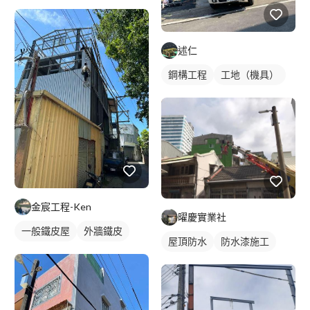
鋼骨架構
述仁
鋼構工程
工地（機具）
金宸工程-Ken
曜慶實業社
一般鐵皮屋
外牆鐵皮
屋頂防水
防水漆施工