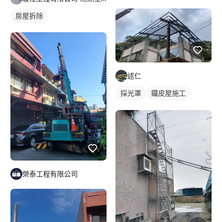
鋼骨架構
房屋拆除
述仁
採光罩
鐵皮屋施工
鋼構工程
鐵工工地
鋼構鐵皮屋
鋼骨架構
屋頂採光罩
鋁採光罩
榮泰工程有限公司