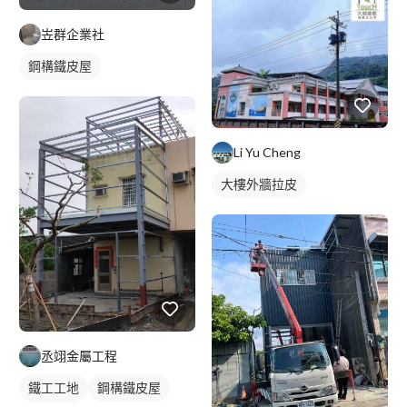
岦群企業社
鋼構鐵皮屋
Li Yu Cheng
大樓外牆拉皮
丞翊金屬工程
鐵工工地
鋼構鐵皮屋