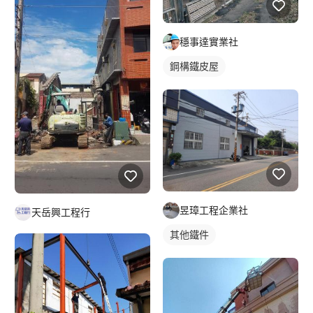
穩事達實業社
鋼構鐵皮屋
昱璋工程企業社
天岳興工程行
其他鐵件