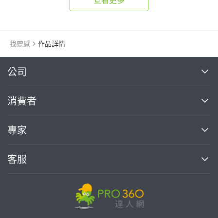
找靈感
作品詳情
繼續完成
公司
關於我們
消費者
找專家(0)
買服務(0)
媒體報導
買服務
專家
部落格
如何使用PRO360
加入我們
案件中心
客服
熱門服務
投資人關係
成為專家
所有服務
客服中心
合作提案
如何接案
價格行情
使用條款
聯絡我們
專家指南