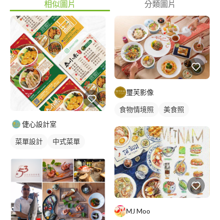
相似圖片
分類圖片
璽芙影像
食物情境照
美食照
倢心設計室
食品照
菜單設計
中式菜單
摺頁菜單
MJ Moo