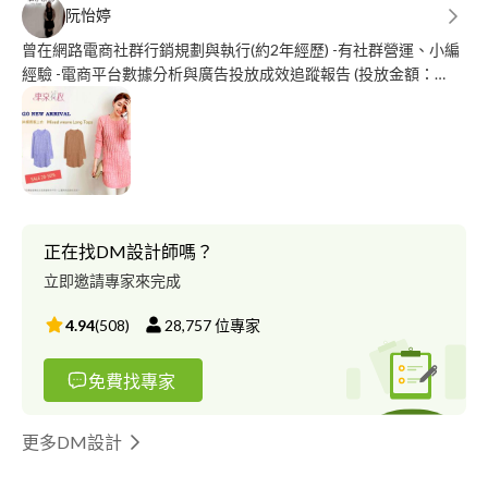
阮怡婷
曾在網路電商社群行銷規劃與執行(約2年經歷) -有社群營運、小編
經驗 -電商平台數據分析與廣告投放成效追蹤報告 (投放金額：
10,0000~20,0000/月) -具備良好企劃撰寫及溝通執行能力 -擔任商
業廣告設計、擅長設計banner、商品排版、DM設計 以及LINE的商
品圖文推播 -操作Survey Cake問卷及募資商品廣告投放
https://www.zeczec.com/projects/knirps-ultra -代操「不要對我尖
叫」手搖茶飲，2020夏季加盟(6月-9月份)FB/IG廣告曝光流量投放
(30,000/月)
https://www.facebook.com/1866158676952645/posts/270929054
正在找DM設計師嗎？
雖然是接案設計新手，很熱意且積極與業主討論，設計出互惠滿意
立即邀請專家來完成
的作品
4.94
(
508
)
28,757
位專家
免費找專家
更多DM設計