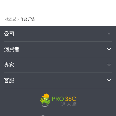
找靈感
作品詳情
繼續完成
公司
關於我們
消費者
找專家(0)
買服務(0)
媒體報導
買服務
專家
部落格
如何使用PRO360
加入我們
案件中心
客服
熱門服務
投資人關係
成為專家
所有服務
客服中心
合作提案
如何接案
價格行情
使用條款
聯絡我們
專家指南
專家目錄
信任與保障