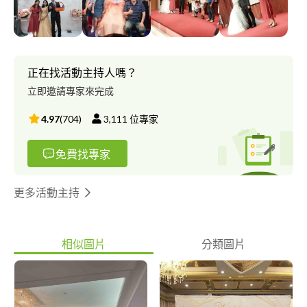
正在找活動主持人嗎？
立即邀請專家來完成
4.97
(
704
)
3,111
位專家
免費找專家
更多活動主持
相似圖片
分類圖片